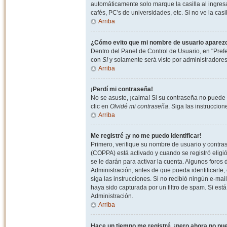
automáticamente solo marque la casilla al ingresa
cafés, PC's de universidades, etc. Si no ve la casi
Arriba
¿Cómo evito que mi nombre de usuario aparezca 
Dentro del Panel de Control de Usuario, en "Pref
con
SI
y solamente será visto por administradore
Arriba
¡Perdí mi contraseña!
No se asuste, ¡calma! Si su contraseña no puede 
clic en
Olvidé mi contraseña
. Siga las instruccio
Arriba
Me registré ¡y no me puedo identificar!
Primero, verifique su nombre de usuario y contrase
(COPPA) está activado y cuando se registró eligi
se le darán para activar la cuenta. Algunos foro
Administración, antes de que pueda identificarte; e
siga las instrucciones. Si no recibió ningún e-mai
haya sido capturada por un filtro de spam. Si est
Administración.
Arriba
Hace un tiempo me registré, ¡pero ahora no p