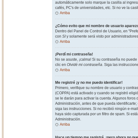
automáticamente solo marque la casilla al ingresa
cafés, PC's de universidades, etc. Si no ve la casi
Arriba
¿Cómo evito que mi nombre de usuario aparezca 
Dentro del Panel de Control de Usuario, en "Pref
con
SI
y solamente será visto por administradore
Arriba
¡Perdí mi contraseña!
No se asuste, ¡calma! Si su contraseña no puede 
clic en
Olvidé mi contraseña
. Siga las instruccio
Arriba
Me registré ¡y no me puedo identificar!
Primero, verifique su nombre de usuario y contrase
(COPPA) está activado y cuando se registró eligi
se le darán para activar la cuenta. Algunos foro
Administración, antes de que pueda identificarte; e
siga las instrucciones. Si no recibió ningún e-mai
haya sido capturada por un filtro de spam. Si est
Administración.
Arriba
Hace un tiempo me registré, ¡pero ahora no p