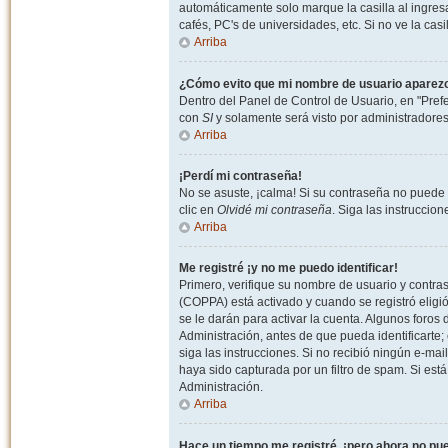
automáticamente solo marque la casilla al ingresa
cafés, PC's de universidades, etc. Si no ve la casi
Arriba
¿Cómo evito que mi nombre de usuario aparezca 
Dentro del Panel de Control de Usuario, en "Pref
con
SI
y solamente será visto por administradore
Arriba
¡Perdí mi contraseña!
No se asuste, ¡calma! Si su contraseña no puede 
clic en
Olvidé mi contraseña
. Siga las instruccio
Arriba
Me registré ¡y no me puedo identificar!
Primero, verifique su nombre de usuario y contrase
(COPPA) está activado y cuando se registró eligi
se le darán para activar la cuenta. Algunos foro
Administración, antes de que pueda identificarte; e
siga las instrucciones. Si no recibió ningún e-mai
haya sido capturada por un filtro de spam. Si est
Administración.
Arriba
Hace un tiempo me registré, ¡pero ahora no p