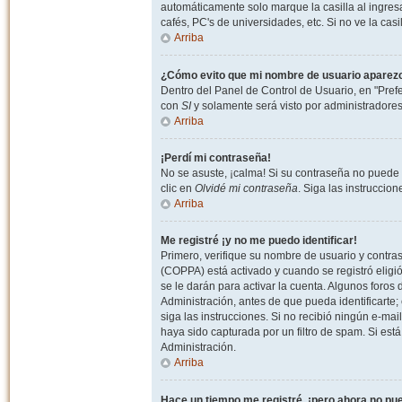
automáticamente solo marque la casilla al ingresa
cafés, PC's de universidades, etc. Si no ve la casi
Arriba
¿Cómo evito que mi nombre de usuario aparezca 
Dentro del Panel de Control de Usuario, en "Pref
con
SI
y solamente será visto por administradore
Arriba
¡Perdí mi contraseña!
No se asuste, ¡calma! Si su contraseña no puede 
clic en
Olvidé mi contraseña
. Siga las instruccio
Arriba
Me registré ¡y no me puedo identificar!
Primero, verifique su nombre de usuario y contrase
(COPPA) está activado y cuando se registró eligi
se le darán para activar la cuenta. Algunos foro
Administración, antes de que pueda identificarte; e
siga las instrucciones. Si no recibió ningún e-mai
haya sido capturada por un filtro de spam. Si est
Administración.
Arriba
Hace un tiempo me registré, ¡pero ahora no p