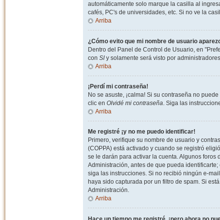
automáticamente solo marque la casilla al ingresa
cafés, PC's de universidades, etc. Si no ve la casi
Arriba
¿Cómo evito que mi nombre de usuario aparezca 
Dentro del Panel de Control de Usuario, en "Pref
con
SI
y solamente será visto por administradore
Arriba
¡Perdí mi contraseña!
No se asuste, ¡calma! Si su contraseña no puede 
clic en
Olvidé mi contraseña
. Siga las instruccio
Arriba
Me registré ¡y no me puedo identificar!
Primero, verifique su nombre de usuario y contrase
(COPPA) está activado y cuando se registró eligi
se le darán para activar la cuenta. Algunos foro
Administración, antes de que pueda identificarte; e
siga las instrucciones. Si no recibió ningún e-mai
haya sido capturada por un filtro de spam. Si est
Administración.
Arriba
Hace un tiempo me registré, ¡pero ahora no p