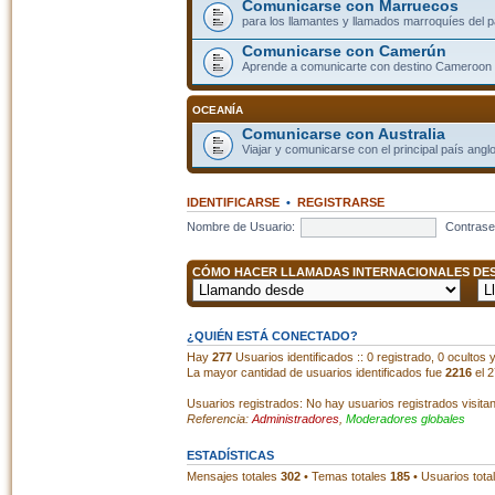
Comunicarse con Marruecos
para los llamantes y llamados marroquíes del p
Comunicarse con Camerún
Aprende a comunicarte con destino Cameroon
OCEANÍA
Comunicarse con Australia
Viajar y comunicarse con el principal país angl
IDENTIFICARSE
•
REGISTRARSE
Nombre de Usuario:
Contrase
CÓMO HACER LLAMADAS INTERNACIONALES DESD
¿QUIÉN ESTÁ CONECTADO?
Hay
277
Usuarios identificados :: 0 registrado, 0 ocultos
La mayor cantidad de usuarios identificados fue
2216
el 2
Usuarios registrados: No hay usuarios registrados visita
Referencia:
Administradores
,
Moderadores globales
ESTADÍSTICAS
Mensajes totales
302
• Temas totales
185
• Usuarios tota