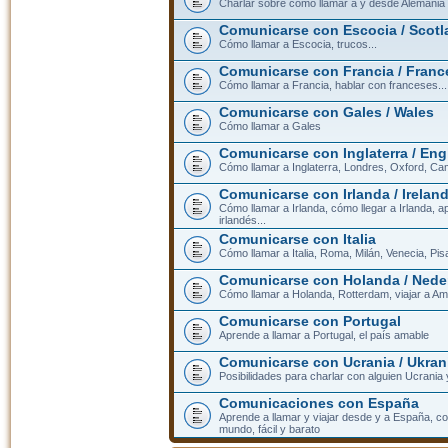
Charlar sobre cómo llamar a y desde Alemania
Comunicarse con Escocia / Scotl
Cómo llamar a Escocia, trucos...
Comunicarse con Francia / Franc
Cómo llamar a Francia, hablar con franceses...
Comunicarse con Gales / Wales
Cómo llamar a Gales
Comunicarse con Inglaterra / En
Cómo llamar a Inglaterra, Londres, Oxford, Cam
Comunicarse con Irlanda / Irelan
Cómo llamar a Irlanda, cómo llegar a Irlanda,
irlandés...
Comunicarse con Italia
Cómo llamar a Italia, Roma, Milán, Venecia, Pis
Comunicarse con Holanda / Nede
Cómo llamar a Holanda, Rotterdam, viajar a Am
Comunicarse con Portugal
Aprende a llamar a Portugal, el país amable
Comunicarse con Ucrania / Ukran
Posibilidades para charlar con alguien Ucrania
Comunicaciones con España
Aprende a llamar y viajar desde y a España, c
mundo, fácil y barato