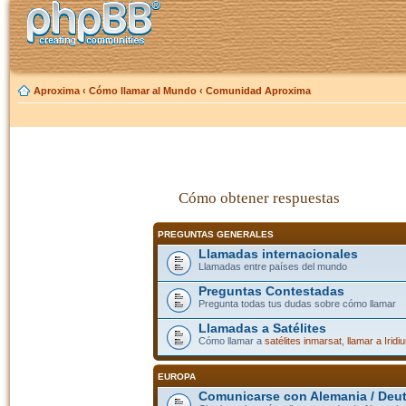
Aproxima
‹
Cómo llamar al Mundo
‹
Comunidad Aproxima
Cómo obtener respuestas
PREGUNTAS GENERALES
Llamadas internacionales
Llamadas entre países del mundo
Preguntas Contestadas
Pregunta todas tus dudas sobre cómo llamar
Llamadas a Satélites
Cómo llamar a
satélites inmarsat
,
llamar a Iridi
EUROPA
Comunicarse con Alemania / Deu