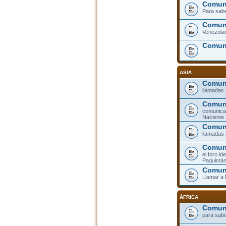
Comuni
Para sabe
Comuni
Venezolan
Comun
ASIA
Comuni
llamadas 
Comun
comunicar
Naciente
Comuni
llamadas 
Comuni
el foro id
Paquistá
Comun
Llamar a
ÁFRICA
Comuni
para sabe