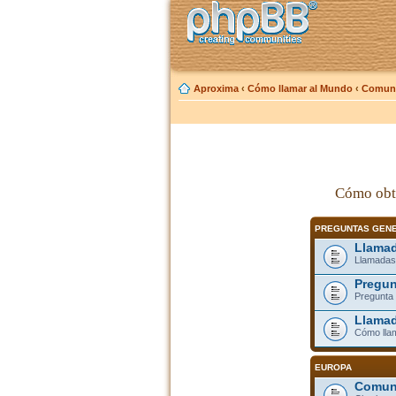
Aproxima
‹
Cómo llamar al Mundo
‹
Comuni
Cómo obt
PREGUNTAS GEN
Llamad
Llamadas
Pregun
Pregunta 
Llamad
Cómo lla
EUROPA
Comuni