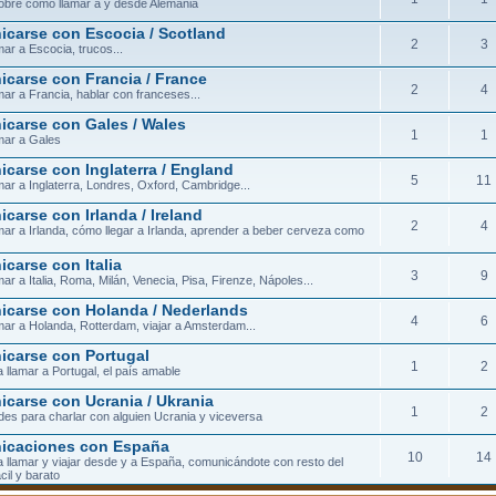
obre cómo llamar a y desde Alemania
carse con Escocia / Scotland
2
3
ar a Escocia, trucos...
carse con Francia / France
2
4
ar a Francia, hablar con franceses...
carse con Gales / Wales
1
1
mar a Gales
carse con Inglaterra / England
5
11
ar a Inglaterra, Londres, Oxford, Cambridge...
carse con Irlanda / Ireland
2
4
ar a Irlanda, cómo llegar a Irlanda, aprender a beber cerveza como
carse con Italia
3
9
ar a Italia, Roma, Milán, Venecia, Pisa, Firenze, Nápoles...
carse con Holanda / Nederlands
4
6
ar a Holanda, Rotterdam, viajar a Amsterdam...
carse con Portugal
1
2
 llamar a Portugal, el país amable
carse con Ucrania / Ukrania
1
2
ades para charlar con alguien Ucrania y viceversa
icaciones con España
10
14
 llamar y viajar desde y a España, comunicándote con resto del
cil y barato