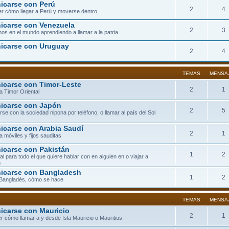
carse con Perú
2
4
r cómo llegar a Perú y moverse dentro
carse con Venezuela
2
3
os en el mundo aprendiendo a llamar a la patria
icarse con Uruguay
2
4
TEMAS
MENSA
carse con Timor-Leste
2
1
a Timor Oriental
icarse con Japón
2
5
se con la sociedad nipona por teléfono, o llamar al país del Sol
carse con Arabia Saudí
2
1
a móviles y fijos sauditas
carse con Pakistán
1
2
eal para todo el que quiere hablar con en alguien en o viajar a
n
icarse con Bangladesh
1
2
 Bangladés, cómo se hace
TEMAS
MENSA
carse con Mauricio
2
1
r cómo llamar a y desde Isla Mauricio o Mauritius