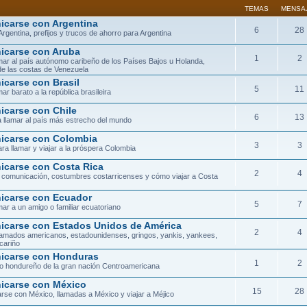
TEMAS
MENSA
carse con Argentina
6
28
Argentina, prefijos y trucos de ahorro para Argentina
carse con Aruba
1
2
ar al país autónomo caribeño de los Países Bajos u Holanda,
de las costas de Venezuela
carse con Brasil
5
11
ar barato a la república brasileira
carse con Chile
6
13
 llamar al país más estrecho del mundo
carse con Colombia
3
3
ra llamar y viajar a la próspera Colombia
carse con Costa Rica
2
4
 comunicación, costumbres costarricenses y cómo viajar a Costa
carse con Ecuador
5
7
ar a un amigo o familiar ecuatoriano
carse con Estados Unidos de América
2
4
lamados americanos, estadounidenses, gringos, yankis, yankees,
cariño
icarse con Honduras
1
2
orio hondureño de la gran nación Centroamericana
carse con México
15
28
se con México, llamadas a México y viajar a Méjico