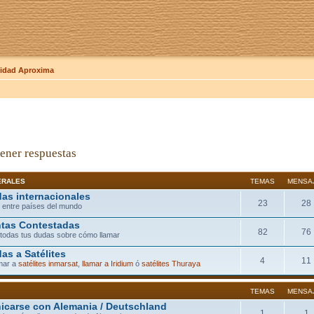
dad Aproxima
ener respuestas
ERALES
TEMAS
MENSA
as internacionales
23
28
 entre países del mundo
tas Contestadas
82
76
todas tus dudas sobre cómo llamar
as a Satélites
4
11
mar a
satélites inmarsat
,
llamar a Iridium
ó
satélites Thuraya
TEMAS
MENSA
carse con Alemania / Deutschland
1
1