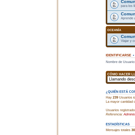
Comuni
para los 
Comun
Aprende 
OCEANÍA
Comuni
Viajar y 
IDENTIFICARSE
Nombre de Usuario
CÓMO HACER LL
¿QUIÉN ESTÁ C
Hay
239
Usuarios id
La mayor cantidad d
Usuarios registrado
Referencia:
Adminis
ESTADÍSTICAS
Mensajes totales
30