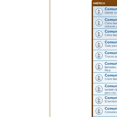
AMÉRICA
Comuni
Llamar a 
Comuni
Cómo llam
enfrente 
Comuni
Cómo llam
Comuni
Todo para
Comuni
Trucos pa
Comuni
llamadas,
Rica
Comuni
Cómo llam
Comuni
también l
pero con 
Comun
El territ
Comuni
Comunicar