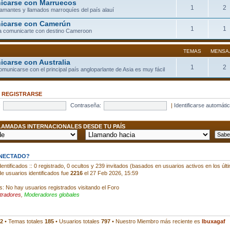
carse con Marruecos
1
2
llamantes y llamados marroquíes del país alauí
icarse con Camerún
1
1
a comunicarte con destino Cameroon
TEMAS
MENSA
carse con Australia
1
2
comunicarse con el principal país angloparlante de Asia es muy fácil
•
REGISTRARSE
:
Contraseña:
|
Identificarse automáti
AMADAS INTERNACIONALES DESDE TU PAÍS
ONECTADO?
entificados :: 0 registrado, 0 ocultos y 239 invitados (basados en usuarios activos en los últ
e usuarios identificados fue
2216
el 27 Feb 2026, 15:59
s: No hay usuarios registrados visitando el Foro
tradores
,
Moderadores globales
2
• Temas totales
185
• Usuarios totales
797
• Nuestro Miembro más reciente es
Ibuxagaf