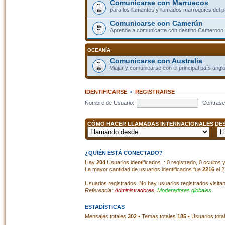
Comunicarse con Marruecos
para los llamantes y llamados marroquíes del p
Comunicarse con Camerún
Aprende a comunicarte con destino Cameroon
OCEANÍA
Comunicarse con Australia
Viajar y comunicarse con el principal país angl
IDENTIFICARSE
•
REGISTRARSE
Nombre de Usuario:
Contrase
CÓMO HACER LLAMADAS INTERNACIONALES DESD
¿QUIÉN ESTÁ CONECTADO?
Hay
204
Usuarios identificados :: 0 registrado, 0 ocultos
La mayor cantidad de usuarios identificados fue
2216
el 2
Usuarios registrados: No hay usuarios registrados visita
Referencia:
Administradores
,
Moderadores globales
ESTADÍSTICAS
Mensajes totales
302
• Temas totales
185
• Usuarios tota