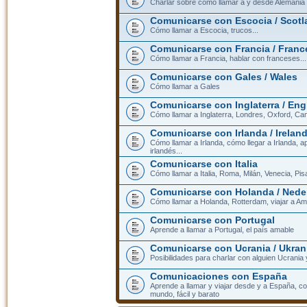
Charlar sobre cómo llamar a y desde Alemania
Comunicarse con Escocia / Scotl
Cómo llamar a Escocia, trucos...
Comunicarse con Francia / Franc
Cómo llamar a Francia, hablar con franceses...
Comunicarse con Gales / Wales
Cómo llamar a Gales
Comunicarse con Inglaterra / En
Cómo llamar a Inglaterra, Londres, Oxford, Cam
Comunicarse con Irlanda / Irelan
Cómo llamar a Irlanda, cómo llegar a Irlanda,
irlandés...
Comunicarse con Italia
Cómo llamar a Italia, Roma, Milán, Venecia, Pis
Comunicarse con Holanda / Nede
Cómo llamar a Holanda, Rotterdam, viajar a Am
Comunicarse con Portugal
Aprende a llamar a Portugal, el país amable
Comunicarse con Ucrania / Ukran
Posibilidades para charlar con alguien Ucrania
Comunicaciones con España
Aprende a llamar y viajar desde y a España, c
mundo, fácil y barato