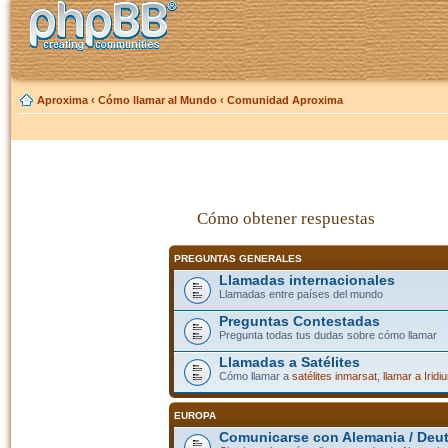
Aproxima
‹
Cómo llamar al Mundo
‹
Comunidad Aproxima
Cómo obtener respuestas
PREGUNTAS GENERALES
Llamadas internacionales
Llamadas entre países del mundo
Preguntas Contestadas
Pregunta todas tus dudas sobre cómo llamar
Llamadas a Satélites
Cómo llamar a
satélites inmarsat
,
llamar a Iridi
EUROPA
Comunicarse con Alemania / Deu