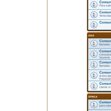
Comuni
Para sabe
Comuni
Venezolan
Comun
ASIA
Comuni
llamadas 
Comun
comunicar
Naciente
Comuni
llamadas 
Comuni
el foro id
Paquistá
Comun
Llamar a
ÁFRICA
Comuni
para sabe