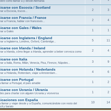
obre cómo llamar a y desde Alemania
carse con Escocia / Scotland
2
3
ar a Escocia, trucos...
carse con Francia / France
2
4
ar a Francia, hablar con franceses...
carse con Gales / Wales
1
1
mar a Gales
carse con Inglaterra / England
5
11
ar a Inglaterra, Londres, Oxford, Cambridge...
carse con Irlanda / Ireland
2
4
ar a Irlanda, cómo llegar a Irlanda, aprender a beber cerveza como
carse con Italia
3
9
ar a Italia, Roma, Milán, Venecia, Pisa, Firenze, Nápoles...
carse con Holanda / Nederlands
4
6
ar a Holanda, Rotterdam, viajar a Amsterdam...
carse con Portugal
1
2
 llamar a Portugal, el país amable
carse con Ucrania / Ukrania
1
2
ades para charlar con alguien Ucrania y viceversa
icaciones con España
10
14
 llamar y viajar desde y a España, comunicándote con resto del
cil y barato