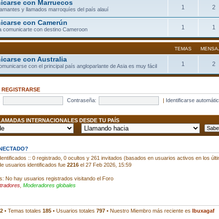
carse con Marruecos
1
2
llamantes y llamados marroquíes del país alauí
icarse con Camerún
1
1
a comunicarte con destino Cameroon
TEMAS
MENSA
carse con Australia
1
2
comunicarse con el principal país angloparlante de Asia es muy fácil
•
REGISTRARSE
:
Contraseña:
|
Identificarse automáti
AMADAS INTERNACIONALES DESDE TU PAÍS
ONECTADO?
entificados :: 0 registrado, 0 ocultos y 261 invitados (basados en usuarios activos en los últ
e usuarios identificados fue
2216
el 27 Feb 2026, 15:59
s: No hay usuarios registrados visitando el Foro
tradores
,
Moderadores globales
2
• Temas totales
185
• Usuarios totales
797
• Nuestro Miembro más reciente es
Ibuxagaf