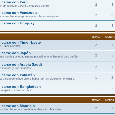
carse con Perú
2
4
r cómo llegar a Perú y moverse dentro
carse con Venezuela
2
3
os en el mundo aprendiendo a llamar a la patria
icarse con Uruguay
2
4
TEMAS
MENSA
carse con Timor-Leste
2
1
a Timor Oriental
icarse con Japón
2
5
se con la sociedad nipona por teléfono, o llamar al país del Sol
carse con Arabia Saudí
2
1
a móviles y fijos sauditas
carse con Pakistán
1
2
eal para todo el que quiere hablar con en alguien en o viajar a
n
icarse con Bangladesh
1
2
 Bangladés, cómo se hace
TEMAS
MENSA
carse con Mauricio
2
1
r cómo llamar a y desde Isla Mauricio o Mauritius