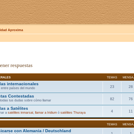
dad Aproxima
ener respuestas
ERALES
TEMAS
MENSA
as internacionales
23
28
 entre países del mundo
tas Contestadas
82
76
todas tus dudas sobre cómo llamar
as a Satélites
4
11
mar a
satélites inmarsat
,
llamar a Iridium
ó
satélites Thuraya
TEMAS
MENSA
carse con Alemania / Deutschland
1
1