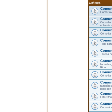
AMÉRICA
Comuni
Llamar a 
Comuni
Cómo llam
enfrente 
Comuni
Cómo llam
Comuni
Todo para
Comuni
Trucos pa
Comuni
llamadas,
Rica
Comuni
Cómo llam
Comuni
también l
pero con 
Comun
El territ
Comuni
Comunicar