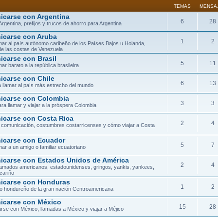
TEMAS
MENSA
carse con Argentina
6
28
Argentina, prefijos y trucos de ahorro para Argentina
carse con Aruba
1
2
ar al país autónomo caribeño de los Países Bajos u Holanda,
de las costas de Venezuela
carse con Brasil
5
11
ar barato a la república brasileira
carse con Chile
6
13
 llamar al país más estrecho del mundo
carse con Colombia
3
3
ra llamar y viajar a la próspera Colombia
carse con Costa Rica
2
4
 comunicación, costumbres costarricenses y cómo viajar a Costa
carse con Ecuador
5
7
ar a un amigo o familiar ecuatoriano
carse con Estados Unidos de América
2
4
lamados americanos, estadounidenses, gringos, yankis, yankees,
cariño
icarse con Honduras
1
2
orio hondureño de la gran nación Centroamericana
carse con México
15
28
se con México, llamadas a México y viajar a Méjico