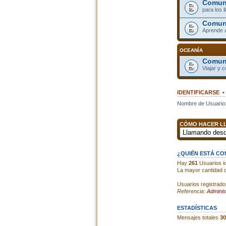
Comuni
para los 
Comun
Aprende 
OCEANÍA
Comuni
Viajar y 
IDENTIFICARSE
Nombre de Usuario
CÓMO HACER LL
¿QUIÉN ESTÁ C
Hay
261
Usuarios id
La mayor cantidad d
Usuarios registrado
Referencia:
Adminis
ESTADÍSTICAS
Mensajes totales
30