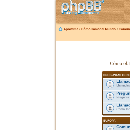
Aproxima
‹
Cómo llamar al Mundo
‹
Comuni
Cómo obt
PREGUNTAS GEN
Llamad
Llamadas
Pregun
Pregunta 
Llamad
Cómo lla
EUROPA
Comuni