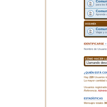
Comuni
para los 
Comun
Aprende 
OCEANÍA
Comuni
Viajar y 
IDENTIFICARSE
Nombre de Usuario
CÓMO HACER LL
¿QUIÉN ESTÁ C
Hay
220
Usuarios id
La mayor cantidad d
Usuarios registrado
Referencia:
Adminis
ESTADÍSTICAS
Mensajes totales
30