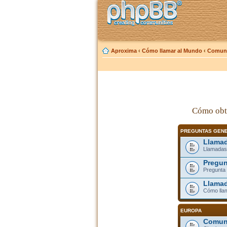
Aproxima
‹
Cómo llamar al Mundo
‹
Comuni
Cómo obt
PREGUNTAS GEN
Llamad
Llamadas
Pregun
Pregunta 
Llamad
Cómo lla
EUROPA
Comuni