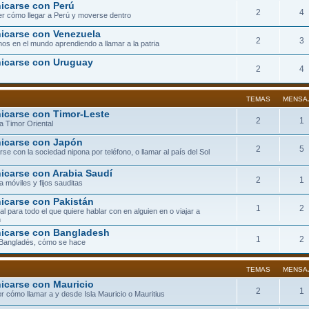
carse con Perú
2
4
r cómo llegar a Perú y moverse dentro
carse con Venezuela
2
3
os en el mundo aprendiendo a llamar a la patria
icarse con Uruguay
2
4
TEMAS
MENSA
carse con Timor-Leste
2
1
a Timor Oriental
icarse con Japón
2
5
se con la sociedad nipona por teléfono, o llamar al país del Sol
carse con Arabia Saudí
2
1
a móviles y fijos sauditas
carse con Pakistán
1
2
eal para todo el que quiere hablar con en alguien en o viajar a
n
icarse con Bangladesh
1
2
 Bangladés, cómo se hace
TEMAS
MENSA
carse con Mauricio
2
1
r cómo llamar a y desde Isla Mauricio o Mauritius