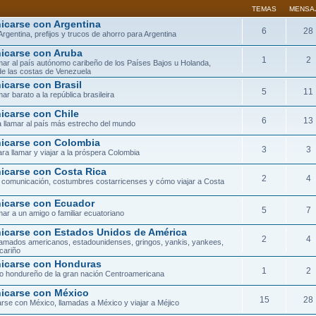
TEMAS
MENSA
carse con Argentina
6
28
Argentina, prefijos y trucos de ahorro para Argentina
carse con Aruba
1
2
ar al país autónomo caribeño de los Países Bajos u Holanda,
de las costas de Venezuela
carse con Brasil
5
11
ar barato a la república brasileira
carse con Chile
6
13
 llamar al país más estrecho del mundo
carse con Colombia
3
3
ra llamar y viajar a la próspera Colombia
carse con Costa Rica
2
4
 comunicación, costumbres costarricenses y cómo viajar a Costa
carse con Ecuador
5
7
ar a un amigo o familiar ecuatoriano
carse con Estados Unidos de América
2
4
lamados americanos, estadounidenses, gringos, yankis, yankees,
cariño
icarse con Honduras
1
2
orio hondureño de la gran nación Centroamericana
carse con México
15
28
se con México, llamadas a México y viajar a Méjico