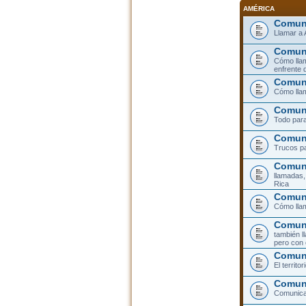
AMÉRICA
Comuni
Llamar a 
Comuni
Cómo llam
enfrente 
Comuni
Cómo llam
Comuni
Todo para
Comuni
Trucos pa
Comuni
llamadas,
Rica
Comuni
Cómo llam
Comuni
también l
pero con 
Comun
El territ
Comuni
Comunicar