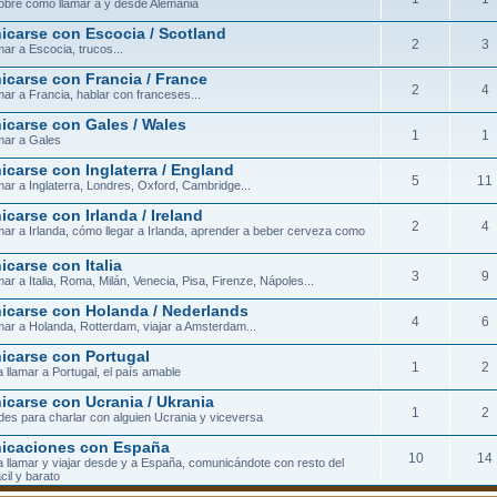
obre cómo llamar a y desde Alemania
carse con Escocia / Scotland
2
3
ar a Escocia, trucos...
carse con Francia / France
2
4
ar a Francia, hablar con franceses...
carse con Gales / Wales
1
1
mar a Gales
carse con Inglaterra / England
5
11
ar a Inglaterra, Londres, Oxford, Cambridge...
carse con Irlanda / Ireland
2
4
ar a Irlanda, cómo llegar a Irlanda, aprender a beber cerveza como
carse con Italia
3
9
ar a Italia, Roma, Milán, Venecia, Pisa, Firenze, Nápoles...
carse con Holanda / Nederlands
4
6
ar a Holanda, Rotterdam, viajar a Amsterdam...
carse con Portugal
1
2
 llamar a Portugal, el país amable
carse con Ucrania / Ukrania
1
2
ades para charlar con alguien Ucrania y viceversa
icaciones con España
10
14
 llamar y viajar desde y a España, comunicándote con resto del
cil y barato