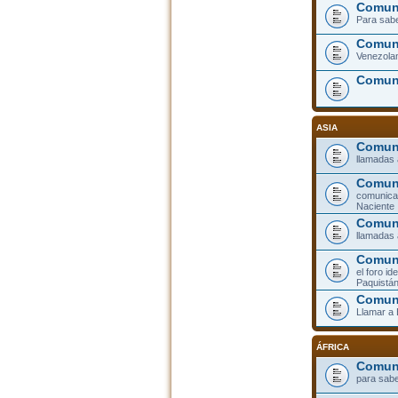
Comuni
Para sabe
Comuni
Venezolan
Comun
ASIA
Comuni
llamadas 
Comun
comunicar
Naciente
Comuni
llamadas 
Comuni
el foro id
Paquistá
Comun
Llamar a
ÁFRICA
Comuni
para sabe