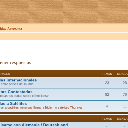
dad Aproxima
ener respuestas
ERALES
TEMAS
MENSA
as internacionales
23
28
 entre países del mundo
tas Contestadas
82
76
todas tus dudas sobre cómo llamar
as a Satélites
4
11
mar a
satélites inmarsat
,
llamar a Iridium
ó
satélites Thuraya
TEMAS
MENSA
carse con Alemania / Deutschland
1
1