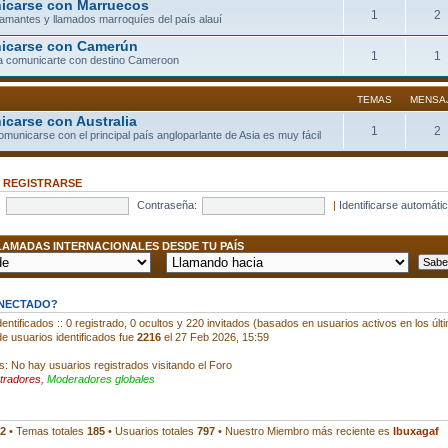
carse con Marruecos
1
2
llamantes y llamados marroquíes del país alauí
icarse con Camerún
1
1
a comunicarte con destino Cameroon
TEMAS
MENSA
carse con Australia
1
2
comunicarse con el principal país angloparlante de Asia es muy fácil
•
REGISTRARSE
:
Contraseña:
|
Identificarse automáti
AMADAS INTERNACIONALES DESDE TU PAÍS
ONECTADO?
entificados :: 0 registrado, 0 ocultos y 220 invitados (basados en usuarios activos en los últ
e usuarios identificados fue
2216
el 27 Feb 2026, 15:59
s: No hay usuarios registrados visitando el Foro
tradores
,
Moderadores globales
2
• Temas totales
185
• Usuarios totales
797
• Nuestro Miembro más reciente es
Ibuxagaf