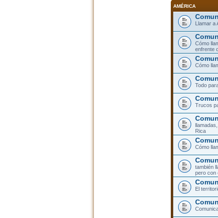
AMÉRICA
Comuni
Llamar a 
Comuni
Cómo llam
enfrente 
Comuni
Cómo llam
Comuni
Todo para
Comuni
Trucos pa
Comuni
llamadas,
Rica
Comuni
Cómo llam
Comuni
también l
pero con 
Comun
El territ
Comuni
Comunicar