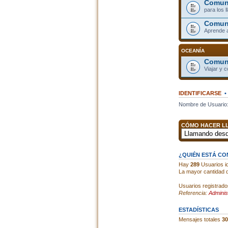
Comuni
para los 
Comun
Aprende 
OCEANÍA
Comuni
Viajar y 
IDENTIFICARSE
Nombre de Usuario
CÓMO HACER LL
¿QUIÉN ESTÁ C
Hay
289
Usuarios id
La mayor cantidad d
Usuarios registrado
Referencia:
Adminis
ESTADÍSTICAS
Mensajes totales
30