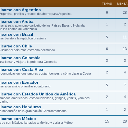
TEMAS
MENSA
carse con Argentina
6
28
Argentina, prefijos y trucos de ahorro para Argentina
carse con Aruba
1
2
ar al país autónomo caribeño de los Países Bajos u Holanda,
de las costas de Venezuela
carse con Brasil
5
11
ar barato a la república brasileira
carse con Chile
6
13
 llamar al país más estrecho del mundo
carse con Colombia
3
3
ra llamar y viajar a la próspera Colombia
carse con Costa Rica
2
4
 comunicación, costumbres costarricenses y cómo viajar a Costa
carse con Ecuador
5
7
ar a un amigo o familiar ecuatoriano
carse con Estados Unidos de América
2
4
lamados americanos, estadounidenses, gringos, yankis, yankees,
cariño
icarse con Honduras
1
2
orio hondureño de la gran nación Centroamericana
carse con México
15
28
se con México, llamadas a México y viajar a Méjico