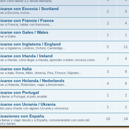
obre cómo llamar a y desde Alemania
carse con Escocia / Scotland
2
3
ar a Escocia, trucos...
carse con Francia / France
2
4
ar a Francia, hablar con franceses...
carse con Gales / Wales
1
1
mar a Gales
carse con Inglaterra / England
5
11
ar a Inglaterra, Londres, Oxford, Cambridge...
carse con Irlanda / Ireland
2
4
ar a Irlanda, cómo llegar a Irlanda, aprender a beber cerveza como
carse con Italia
3
9
ar a Italia, Roma, Milán, Venecia, Pisa, Firenze, Nápoles...
carse con Holanda / Nederlands
4
6
ar a Holanda, Rotterdam, viajar a Amsterdam...
carse con Portugal
1
2
 llamar a Portugal, el país amable
carse con Ucrania / Ukrania
1
2
ades para charlar con alguien Ucrania y viceversa
icaciones con España
10
14
 llamar y viajar desde y a España, comunicándote con resto del
cil y barato