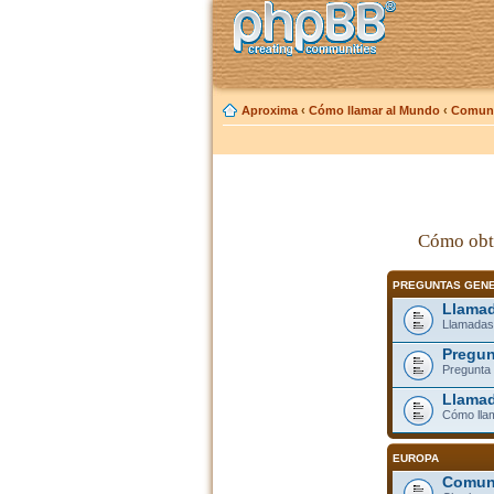
Aproxima
‹
Cómo llamar al Mundo
‹
Comuni
Cómo obt
PREGUNTAS GEN
Llamad
Llamadas
Pregun
Pregunta 
Llamad
Cómo lla
EUROPA
Comuni