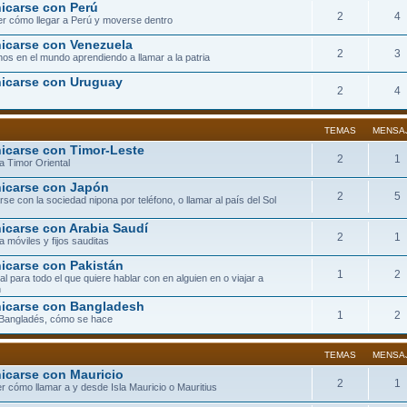
carse con Perú
2
4
r cómo llegar a Perú y moverse dentro
carse con Venezuela
2
3
os en el mundo aprendiendo a llamar a la patria
icarse con Uruguay
2
4
TEMAS
MENSA
carse con Timor-Leste
2
1
a Timor Oriental
icarse con Japón
2
5
se con la sociedad nipona por teléfono, o llamar al país del Sol
carse con Arabia Saudí
2
1
a móviles y fijos sauditas
carse con Pakistán
1
2
eal para todo el que quiere hablar con en alguien en o viajar a
n
icarse con Bangladesh
1
2
 Bangladés, cómo se hace
TEMAS
MENSA
carse con Mauricio
2
1
r cómo llamar a y desde Isla Mauricio o Mauritius