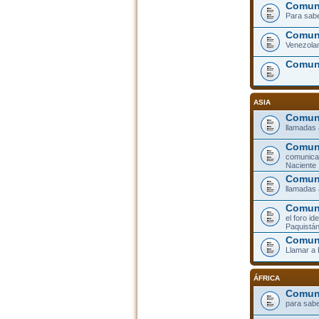
Comuni
Para sabe
Comuni
Venezolan
Comun
ASIA
Comuni
llamadas 
Comun
comunicar
Naciente
Comuni
llamadas 
Comuni
el foro id
Paquistá
Comun
Llamar a
ÁFRICA
Comuni
para sabe