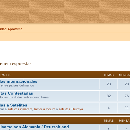
dad Aproxima
ener respuestas
ERALES
TEMAS
MENSA
as internacionales
23
28
 entre países del mundo
tas Contestadas
82
76
todas tus dudas sobre cómo llamar
as a Satélites
4
11
mar a
satélites inmarsat
,
llamar a Iridium
ó
satélites Thuraya
TEMAS
MENSA
carse con Alemania / Deutschland
1
1