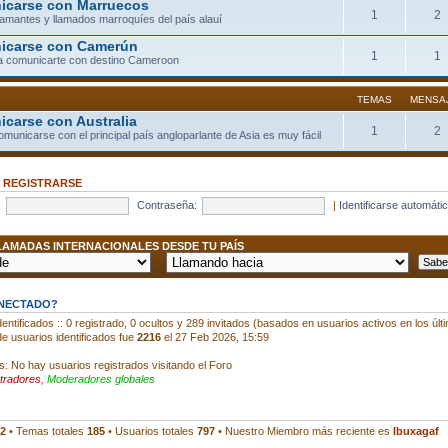
carse con Marruecos
1
2
llamantes y llamados marroquíes del país alauí
icarse con Camerún
1
1
a comunicarte con destino Cameroon
TEMAS
MENSA
carse con Australia
1
2
comunicarse con el principal país angloparlante de Asia es muy fácil
•
REGISTRARSE
:
Contraseña:
|
Identificarse automáti
AMADAS INTERNACIONALES DESDE TU PAÍS
ONECTADO?
entificados :: 0 registrado, 0 ocultos y 289 invitados (basados en usuarios activos en los últ
e usuarios identificados fue
2216
el 27 Feb 2026, 15:59
s: No hay usuarios registrados visitando el Foro
tradores
,
Moderadores globales
2
• Temas totales
185
• Usuarios totales
797
• Nuestro Miembro más reciente es
Ibuxagaf