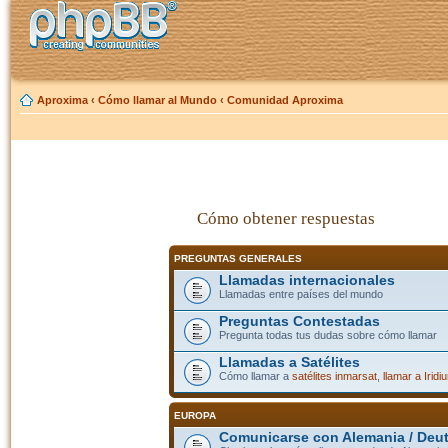
Aproxima
‹
Cómo llamar al Mundo
‹
Comunidad Aproxima
Cómo obtener respuestas
PREGUNTAS GENERALES
Llamadas internacionales
Llamadas entre países del mundo
Preguntas Contestadas
Pregunta todas tus dudas sobre cómo llamar
Llamadas a Satélites
Cómo llamar a
satélites inmarsat
,
llamar a Iridi
EUROPA
Comunicarse con Alemania / Deu