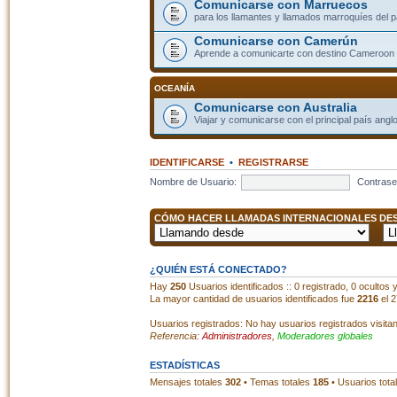
Comunicarse con Marruecos
para los llamantes y llamados marroquíes del p
Comunicarse con Camerún
Aprende a comunicarte con destino Cameroon
OCEANÍA
Comunicarse con Australia
Viajar y comunicarse con el principal país angl
IDENTIFICARSE
•
REGISTRARSE
Nombre de Usuario:
Contrase
CÓMO HACER LLAMADAS INTERNACIONALES DESD
¿QUIÉN ESTÁ CONECTADO?
Hay
250
Usuarios identificados :: 0 registrado, 0 ocultos
La mayor cantidad de usuarios identificados fue
2216
el 2
Usuarios registrados: No hay usuarios registrados visita
Referencia:
Administradores
,
Moderadores globales
ESTADÍSTICAS
Mensajes totales
302
• Temas totales
185
• Usuarios tota