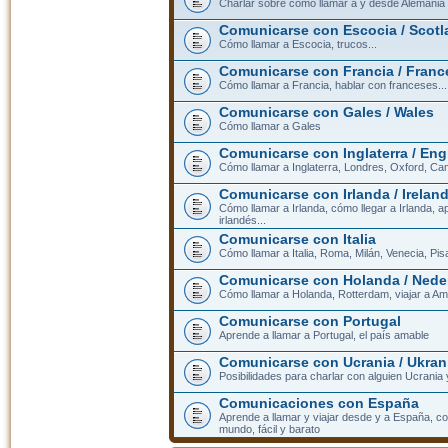
Charlar sobre cómo llamar a y desde Alemania
Comunicarse con Escocia / Scotl
Cómo llamar a Escocia, trucos...
Comunicarse con Francia / Franc
Cómo llamar a Francia, hablar con franceses...
Comunicarse con Gales / Wales
Cómo llamar a Gales
Comunicarse con Inglaterra / En
Cómo llamar a Inglaterra, Londres, Oxford, Cam
Comunicarse con Irlanda / Irelan
Cómo llamar a Irlanda, cómo llegar a Irlanda,
irlandés...
Comunicarse con Italia
Cómo llamar a Italia, Roma, Milán, Venecia, Pis
Comunicarse con Holanda / Nede
Cómo llamar a Holanda, Rotterdam, viajar a Am
Comunicarse con Portugal
Aprende a llamar a Portugal, el país amable
Comunicarse con Ucrania / Ukran
Posibilidades para charlar con alguien Ucrania
Comunicaciones con España
Aprende a llamar y viajar desde y a España, c
mundo, fácil y barato