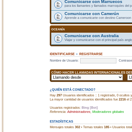
Comunicarse con Marruecos
para los llamantes y llamados marroquíes del p
Comunicarse con Camerún
Aprende a comunicarte con destino Cameroon
OCEANÍA
Comunicarse con Australia
Viajar y comunicarse con el principal país angl
IDENTIFICARSE
•
REGISTRARSE
Nombre de Usuario:
Contrase
CÓMO HACER LLAMADAS INTERNACIONALES DESD
¿QUIÉN ESTÁ CONECTADO?
Hay
297
Usuarios identificados :: 1 registrado, 0 ocultos
La mayor cantidad de usuarios identificados fue
2216
el 2
Usuarios registrados:
Bing [Bot]
Referencia:
Administradores
,
Moderadores globales
ESTADÍSTICAS
Mensajes totales
302
• Temas totales
185
• Usuarios tota