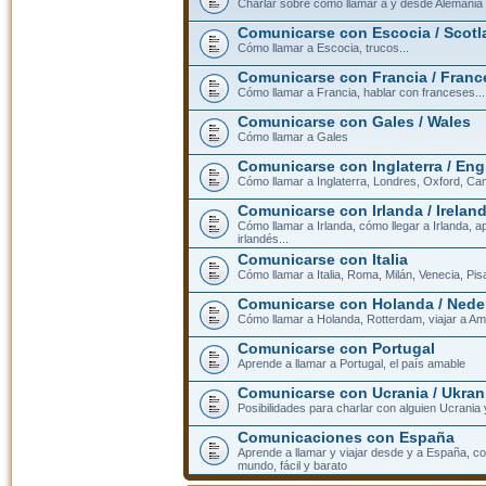
Charlar sobre cómo llamar a y desde Alemania
Comunicarse con Escocia / Scotl
Cómo llamar a Escocia, trucos...
Comunicarse con Francia / Franc
Cómo llamar a Francia, hablar con franceses...
Comunicarse con Gales / Wales
Cómo llamar a Gales
Comunicarse con Inglaterra / En
Cómo llamar a Inglaterra, Londres, Oxford, Cam
Comunicarse con Irlanda / Irelan
Cómo llamar a Irlanda, cómo llegar a Irlanda,
irlandés...
Comunicarse con Italia
Cómo llamar a Italia, Roma, Milán, Venecia, Pis
Comunicarse con Holanda / Nede
Cómo llamar a Holanda, Rotterdam, viajar a Am
Comunicarse con Portugal
Aprende a llamar a Portugal, el país amable
Comunicarse con Ucrania / Ukran
Posibilidades para charlar con alguien Ucrania
Comunicaciones con España
Aprende a llamar y viajar desde y a España, c
mundo, fácil y barato