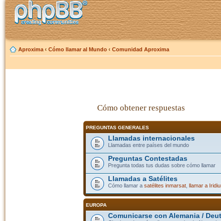
Aproxima
‹
Cómo llamar al Mundo
‹
Comunidad Aproxima
Cómo obtener respuestas
PREGUNTAS GENERALES
Llamadas internacionales
Llamadas entre países del mundo
Preguntas Contestadas
Pregunta todas tus dudas sobre cómo llamar
Llamadas a Satélites
Cómo llamar a
satélites inmarsat
,
llamar a Iridi
EUROPA
Comunicarse con Alemania / Deu