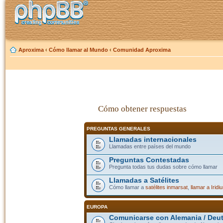
Aproxima
‹
Cómo llamar al Mundo
‹
Comunidad Aproxima
Cómo obtener respuestas
PREGUNTAS GENERALES
Llamadas internacionales
Llamadas entre países del mundo
Preguntas Contestadas
Pregunta todas tus dudas sobre cómo llamar
Llamadas a Satélites
Cómo llamar a
satélites inmarsat
,
llamar a Iridi
EUROPA
Comunicarse con Alemania / Deu