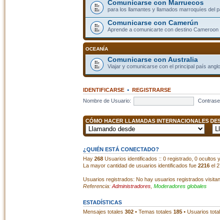
Comunicarse con Marruecos
para los llamantes y llamados marroquíes del p
Comunicarse con Camerún
Aprende a comunicarte con destino Cameroon
OCEANÍA
Comunicarse con Australia
Viajar y comunicarse con el principal país angl
IDENTIFICARSE
•
REGISTRARSE
Nombre de Usuario:
Contrase
CÓMO HACER LLAMADAS INTERNACIONALES DESD
¿QUIÉN ESTÁ CONECTADO?
Hay
268
Usuarios identificados :: 0 registrado, 0 ocultos
La mayor cantidad de usuarios identificados fue
2216
el 2
Usuarios registrados: No hay usuarios registrados visita
Referencia:
Administradores
,
Moderadores globales
ESTADÍSTICAS
Mensajes totales
302
• Temas totales
185
• Usuarios tota