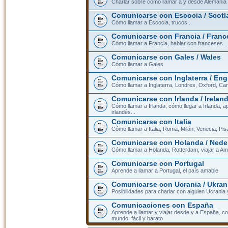
Charlar sobre cómo llamar a y desde Alemania
Comunicarse con Escocia / Scotl
Cómo llamar a Escocia, trucos...
Comunicarse con Francia / Franc
Cómo llamar a Francia, hablar con franceses...
Comunicarse con Gales / Wales
Cómo llamar a Gales
Comunicarse con Inglaterra / En
Cómo llamar a Inglaterra, Londres, Oxford, Cam
Comunicarse con Irlanda / Irelan
Cómo llamar a Irlanda, cómo llegar a Irlanda,
irlandés...
Comunicarse con Italia
Cómo llamar a Italia, Roma, Milán, Venecia, Pis
Comunicarse con Holanda / Nede
Cómo llamar a Holanda, Rotterdam, viajar a Am
Comunicarse con Portugal
Aprende a llamar a Portugal, el país amable
Comunicarse con Ucrania / Ukran
Posibilidades para charlar con alguien Ucrania
Comunicaciones con España
Aprende a llamar y viajar desde y a España, c
mundo, fácil y barato