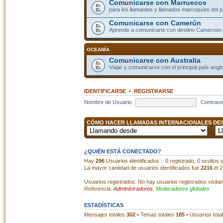
Comunicarse con Marruecos
para los llamantes y llamados marroquíes del p
Comunicarse con Camerún
Aprende a comunicarte con destino Cameroon
OCEANÍA
Comunicarse con Australia
Viajar y comunicarse con el principal país angl
IDENTIFICARSE
•
REGISTRARSE
Nombre de Usuario:
Contrase
CÓMO HACER LLAMADAS INTERNACIONALES DESD
¿QUIÉN ESTÁ CONECTADO?
Hay
296
Usuarios identificados :: 0 registrado, 0 ocultos
La mayor cantidad de usuarios identificados fue
2216
el 2
Usuarios registrados: No hay usuarios registrados visita
Referencia:
Administradores
,
Moderadores globales
ESTADÍSTICAS
Mensajes totales
302
• Temas totales
185
• Usuarios tota