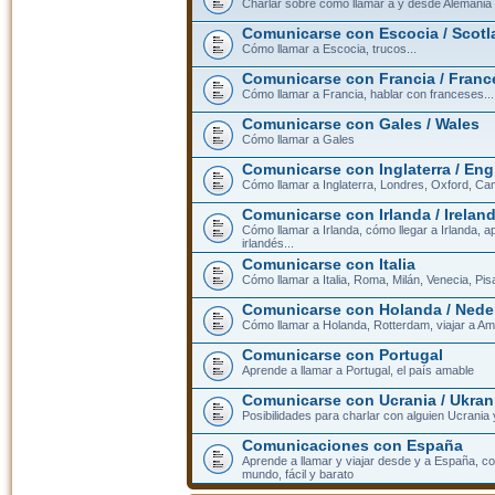
Charlar sobre cómo llamar a y desde Alemania
Comunicarse con Escocia / Scotl
Cómo llamar a Escocia, trucos...
Comunicarse con Francia / Franc
Cómo llamar a Francia, hablar con franceses...
Comunicarse con Gales / Wales
Cómo llamar a Gales
Comunicarse con Inglaterra / En
Cómo llamar a Inglaterra, Londres, Oxford, Cam
Comunicarse con Irlanda / Irelan
Cómo llamar a Irlanda, cómo llegar a Irlanda,
irlandés...
Comunicarse con Italia
Cómo llamar a Italia, Roma, Milán, Venecia, Pis
Comunicarse con Holanda / Nede
Cómo llamar a Holanda, Rotterdam, viajar a Am
Comunicarse con Portugal
Aprende a llamar a Portugal, el país amable
Comunicarse con Ucrania / Ukran
Posibilidades para charlar con alguien Ucrania
Comunicaciones con España
Aprende a llamar y viajar desde y a España, c
mundo, fácil y barato