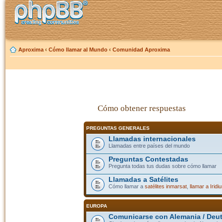
Aproxima
‹
Cómo llamar al Mundo
‹
Comunidad Aproxima
Cómo obtener respuestas
PREGUNTAS GENERALES
Llamadas internacionales
Llamadas entre países del mundo
Preguntas Contestadas
Pregunta todas tus dudas sobre cómo llamar
Llamadas a Satélites
Cómo llamar a
satélites inmarsat
,
llamar a Iridi
EUROPA
Comunicarse con Alemania / Deu