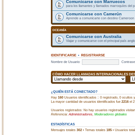
Comunicarse con Marruecos
para los llamantes y llamados marroquíes del p
Comunicarse con Camerún
Aprende a comunicarte con destino Cameroon
OCEANÍA
Comunicarse con Australia
Viajar y comunicarse con el principal país angl
IDENTIFICARSE
•
REGISTRARSE
Nombre de Usuario:
Contrase
CÓMO HACER LLAMADAS INTERNACIONALES DESD
¿QUIÉN ESTÁ CONECTADO?
Hay
160
Usuarios identificados :: 0 registrado, 0 ocultos
La mayor cantidad de usuarios identificados fue
2216
el 2
Usuarios registrados: No hay usuarios registrados visita
Referencia:
Administradores
,
Moderadores globales
ESTADÍSTICAS
Mensajes totales
302
• Temas totales
185
• Usuarios tota