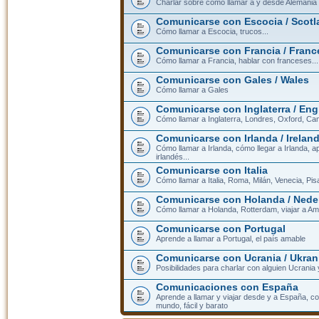
Charlar sobre cómo llamar a y desde Alemania
Comunicarse con Escocia / Scotl
Cómo llamar a Escocia, trucos...
Comunicarse con Francia / Franc
Cómo llamar a Francia, hablar con franceses...
Comunicarse con Gales / Wales
Cómo llamar a Gales
Comunicarse con Inglaterra / En
Cómo llamar a Inglaterra, Londres, Oxford, Cam
Comunicarse con Irlanda / Irelan
Cómo llamar a Irlanda, cómo llegar a Irlanda,
irlandés...
Comunicarse con Italia
Cómo llamar a Italia, Roma, Milán, Venecia, Pis
Comunicarse con Holanda / Nede
Cómo llamar a Holanda, Rotterdam, viajar a Am
Comunicarse con Portugal
Aprende a llamar a Portugal, el país amable
Comunicarse con Ucrania / Ukran
Posibilidades para charlar con alguien Ucrania
Comunicaciones con España
Aprende a llamar y viajar desde y a España, c
mundo, fácil y barato