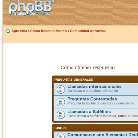
Aproxima
‹
Cómo llamar al Mundo
‹
Comunidad Aproxima
Cómo obtener respuestas
PREGUNTAS GENERALES
Llamadas internacionales
Llamadas entre países del mundo
Preguntas Contestadas
Pregunta todas tus dudas sobre cómo llamar
Llamadas a Satélites
Cómo llamar a
satélites inmarsat
,
llamar a Iridi
EUROPA
Comunicarse con Alemania / Deu