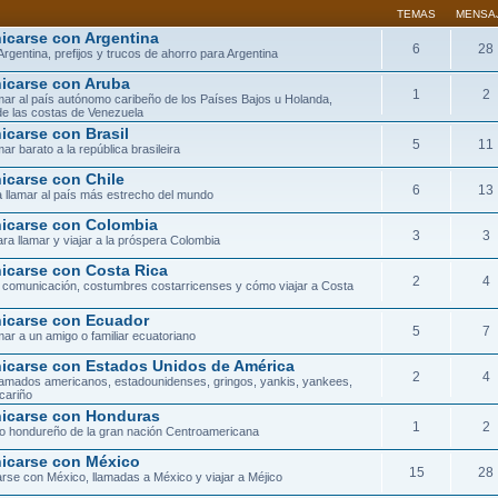
TEMAS
MENSA
carse con Argentina
6
28
Argentina, prefijos y trucos de ahorro para Argentina
carse con Aruba
1
2
ar al país autónomo caribeño de los Países Bajos u Holanda,
de las costas de Venezuela
carse con Brasil
5
11
ar barato a la república brasileira
carse con Chile
6
13
 llamar al país más estrecho del mundo
carse con Colombia
3
3
ra llamar y viajar a la próspera Colombia
carse con Costa Rica
2
4
 comunicación, costumbres costarricenses y cómo viajar a Costa
carse con Ecuador
5
7
ar a un amigo o familiar ecuatoriano
carse con Estados Unidos de América
2
4
lamados americanos, estadounidenses, gringos, yankis, yankees,
cariño
icarse con Honduras
1
2
orio hondureño de la gran nación Centroamericana
carse con México
15
28
se con México, llamadas a México y viajar a Méjico