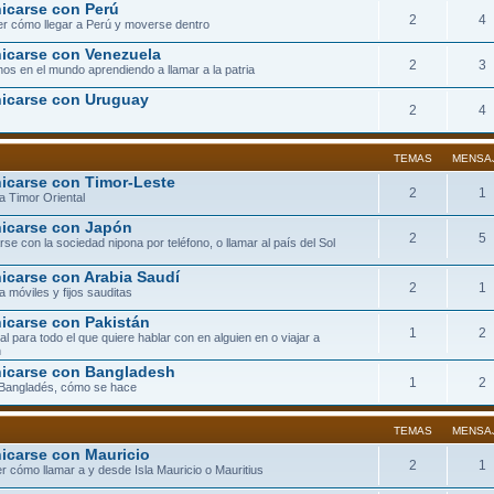
carse con Perú
2
4
r cómo llegar a Perú y moverse dentro
carse con Venezuela
2
3
os en el mundo aprendiendo a llamar a la patria
icarse con Uruguay
2
4
TEMAS
MENSA
carse con Timor-Leste
2
1
a Timor Oriental
icarse con Japón
2
5
se con la sociedad nipona por teléfono, o llamar al país del Sol
carse con Arabia Saudí
2
1
a móviles y fijos sauditas
carse con Pakistán
1
2
eal para todo el que quiere hablar con en alguien en o viajar a
n
icarse con Bangladesh
1
2
 Bangladés, cómo se hace
TEMAS
MENSA
carse con Mauricio
2
1
r cómo llamar a y desde Isla Mauricio o Mauritius