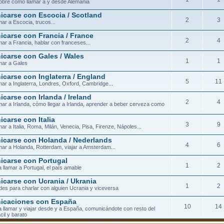
obre cómo llamar a y desde Alemania
carse con Escocia / Scotland
2
3
ar a Escocia, trucos...
carse con Francia / France
2
4
ar a Francia, hablar con franceses...
carse con Gales / Wales
1
1
mar a Gales
carse con Inglaterra / England
5
11
ar a Inglaterra, Londres, Oxford, Cambridge...
carse con Irlanda / Ireland
2
4
ar a Irlanda, cómo llegar a Irlanda, aprender a beber cerveza como
carse con Italia
3
9
ar a Italia, Roma, Milán, Venecia, Pisa, Firenze, Nápoles...
carse con Holanda / Nederlands
4
6
ar a Holanda, Rotterdam, viajar a Amsterdam...
carse con Portugal
1
2
 llamar a Portugal, el país amable
carse con Ucrania / Ukrania
1
2
ades para charlar con alguien Ucrania y viceversa
icaciones con España
10
14
 llamar y viajar desde y a España, comunicándote con resto del
cil y barato