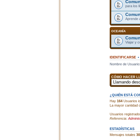
Comuni
para los 
Comun
Aprende 
OCEANÍA
Comuni
Viajar y 
IDENTIFICARSE
Nombre de Usuario
CÓMO HACER LL
¿QUIÉN ESTÁ C
Hay
164
Usuarios id
La mayor cantidad d
Usuarios registrado
Referencia:
Adminis
ESTADÍSTICAS
Mensajes totales
30