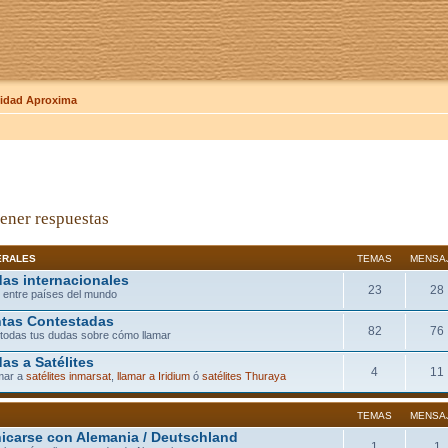
dad Aproxima
ener respuestas
ERALES
TEMAS
MENSA
as internacionales
23
28
 entre países del mundo
tas Contestadas
82
76
todas tus dudas sobre cómo llamar
as a Satélites
4
11
mar a
satélites inmarsat
,
llamar a Iridium
ó
satélites Thuraya
TEMAS
MENSA
carse con Alemania / Deutschland
1
1