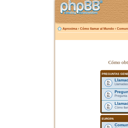
Aproxima
‹
Cómo llamar al Mundo
‹
Comuni
Cómo obt
PREGUNTAS GEN
Llamad
Llamadas
Pregun
Pregunta 
Llamad
Cómo lla
EUROPA
Comuni