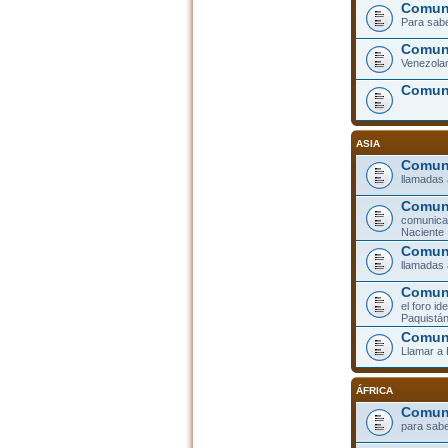
Comuni
Para sabe
Comuni
Venezolan
Comun
ASIA
Comuni
llamadas 
Comun
comunicar
Naciente
Comuni
llamadas 
Comuni
el foro id
Paquistá
Comun
Llamar a
ÁFRICA
Comuni
para sabe