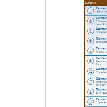
AMÉRICA
Comuni
Llamar a 
Comuni
Cómo llam
enfrente 
Comuni
Cómo llam
Comuni
Todo para
Comuni
Trucos pa
Comuni
llamadas,
Rica
Comuni
Cómo llam
Comuni
también l
pero con 
Comun
El territ
Comuni
Comunicar