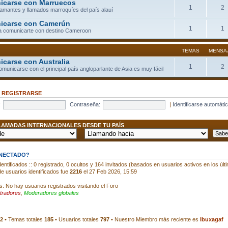
carse con Marruecos
1
2
llamantes y llamados marroquíes del país alauí
icarse con Camerún
1
1
a comunicarte con destino Cameroon
TEMAS
MENSA
carse con Australia
1
2
comunicarse con el principal país angloparlante de Asia es muy fácil
•
REGISTRARSE
:
Contraseña:
|
Identificarse automáti
AMADAS INTERNACIONALES DESDE TU PAÍS
ONECTADO?
entificados :: 0 registrado, 0 ocultos y 164 invitados (basados en usuarios activos en los últ
e usuarios identificados fue
2216
el 27 Feb 2026, 15:59
s: No hay usuarios registrados visitando el Foro
tradores
,
Moderadores globales
2
• Temas totales
185
• Usuarios totales
797
• Nuestro Miembro más reciente es
Ibuxagaf