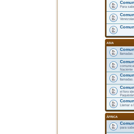
Comuni
Para sabe
Comuni
Venezolan
Comun
ASIA
Comuni
llamadas 
Comun
comunicar
Naciente
Comuni
llamadas 
Comuni
el foro id
Paquistá
Comun
Llamar a
ÁFRICA
Comuni
para sabe