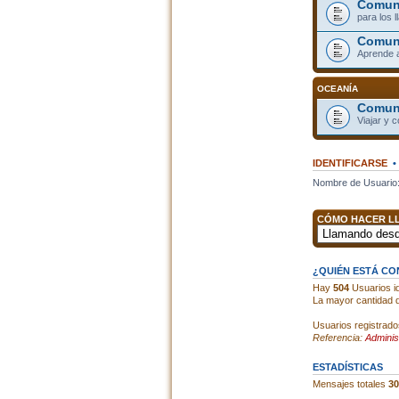
Comuni
para los 
Comun
Aprende 
OCEANÍA
Comuni
Viajar y 
IDENTIFICARSE
Nombre de Usuario
CÓMO HACER LL
¿QUIÉN ESTÁ C
Hay
504
Usuarios id
La mayor cantidad d
Usuarios registrad
Referencia:
Adminis
ESTADÍSTICAS
Mensajes totales
30