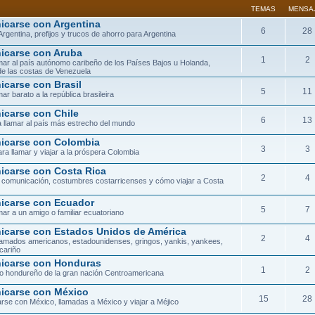
TEMAS
MENSA
carse con Argentina
6
28
Argentina, prefijos y trucos de ahorro para Argentina
carse con Aruba
1
2
ar al país autónomo caribeño de los Países Bajos u Holanda,
de las costas de Venezuela
carse con Brasil
5
11
ar barato a la república brasileira
carse con Chile
6
13
 llamar al país más estrecho del mundo
carse con Colombia
3
3
ra llamar y viajar a la próspera Colombia
carse con Costa Rica
2
4
 comunicación, costumbres costarricenses y cómo viajar a Costa
carse con Ecuador
5
7
ar a un amigo o familiar ecuatoriano
carse con Estados Unidos de América
2
4
lamados americanos, estadounidenses, gringos, yankis, yankees,
cariño
icarse con Honduras
1
2
orio hondureño de la gran nación Centroamericana
carse con México
15
28
se con México, llamadas a México y viajar a Méjico