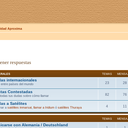
dad Aproxima
ener respuestas
ERALES
TEMAS
MENSA
as internacionales
23
28
 entre países del mundo
tas Contestadas
82
76
todas tus dudas sobre cómo llamar
as a Satélites
4
11
mar a
satélites inmarsat
,
llamar a Iridium
ó
satélites Thuraya
TEMAS
MENSA
carse con Alemania / Deutschland
1
1