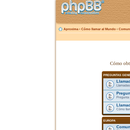
Aproxima
‹
Cómo llamar al Mundo
‹
Comuni
Cómo obt
PREGUNTAS GEN
Llamad
Llamadas
Pregun
Pregunta 
Llamad
Cómo lla
EUROPA
Comuni