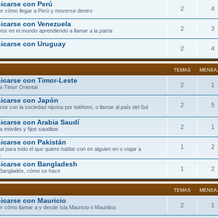
carse con Perú
2
4
r cómo llegar a Perú y moverse dentro
carse con Venezuela
2
3
os en el mundo aprendiendo a llamar a la patria
icarse con Uruguay
2
4
TEMAS
MENSA
carse con Timor-Leste
2
1
a Timor Oriental
icarse con Japón
2
5
se con la sociedad nipona por teléfono, o llamar al país del Sol
carse con Arabia Saudí
2
1
a móviles y fijos sauditas
carse con Pakistán
1
2
eal para todo el que quiere hablar con en alguien en o viajar a
n
icarse con Bangladesh
1
2
 Bangladés, cómo se hace
TEMAS
MENSA
carse con Mauricio
2
1
r cómo llamar a y desde Isla Mauricio o Mauritius