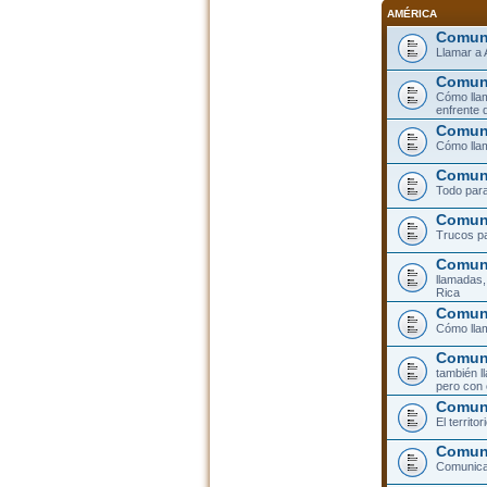
AMÉRICA
Comuni
Llamar a 
Comuni
Cómo llam
enfrente 
Comuni
Cómo llam
Comuni
Todo para
Comuni
Trucos pa
Comuni
llamadas,
Rica
Comuni
Cómo llam
Comuni
también l
pero con 
Comun
El territ
Comuni
Comunicar