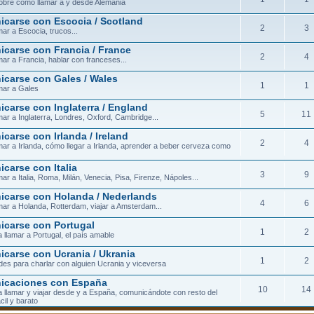
obre cómo llamar a y desde Alemania
carse con Escocia / Scotland
2
3
ar a Escocia, trucos...
carse con Francia / France
2
4
ar a Francia, hablar con franceses...
carse con Gales / Wales
1
1
mar a Gales
carse con Inglaterra / England
5
11
ar a Inglaterra, Londres, Oxford, Cambridge...
carse con Irlanda / Ireland
2
4
ar a Irlanda, cómo llegar a Irlanda, aprender a beber cerveza como
carse con Italia
3
9
ar a Italia, Roma, Milán, Venecia, Pisa, Firenze, Nápoles...
carse con Holanda / Nederlands
4
6
ar a Holanda, Rotterdam, viajar a Amsterdam...
carse con Portugal
1
2
 llamar a Portugal, el país amable
carse con Ucrania / Ukrania
1
2
ades para charlar con alguien Ucrania y viceversa
icaciones con España
10
14
 llamar y viajar desde y a España, comunicándote con resto del
cil y barato