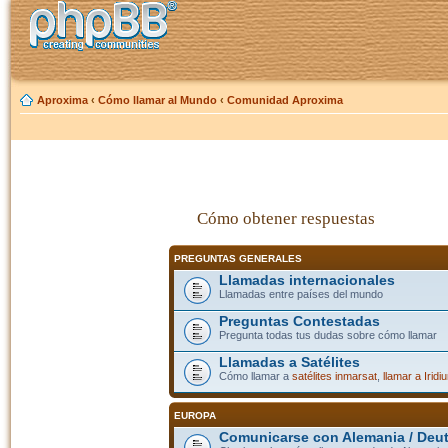
Aproxima
‹
Cómo llamar al Mundo
‹
Comunidad Aproxima
Cómo obtener respuestas
PREGUNTAS GENERALES
Llamadas internacionales
Llamadas entre países del mundo
Preguntas Contestadas
Pregunta todas tus dudas sobre cómo llamar
Llamadas a Satélites
Cómo llamar a
satélites inmarsat
,
llamar a Iridi
EUROPA
Comunicarse con Alemania / Deu