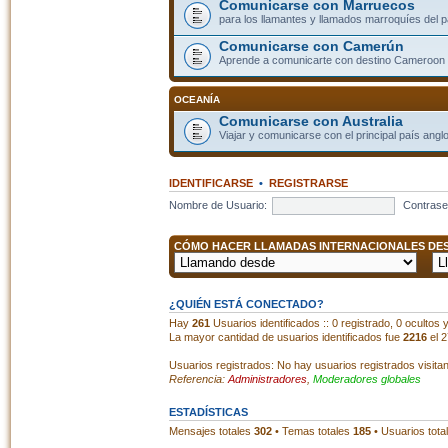
Comunicarse con Marruecos
para los llamantes y llamados marroquíes del p
Comunicarse con Camerún
Aprende a comunicarte con destino Cameroon
OCEANÍA
Comunicarse con Australia
Viajar y comunicarse con el principal país angl
IDENTIFICARSE
•
REGISTRARSE
Nombre de Usuario:
Contrase
CÓMO HACER LLAMADAS INTERNACIONALES DESD
¿QUIÉN ESTÁ CONECTADO?
Hay
261
Usuarios identificados :: 0 registrado, 0 ocultos
La mayor cantidad de usuarios identificados fue
2216
el 2
Usuarios registrados: No hay usuarios registrados visita
Referencia:
Administradores
,
Moderadores globales
ESTADÍSTICAS
Mensajes totales
302
• Temas totales
185
• Usuarios tota