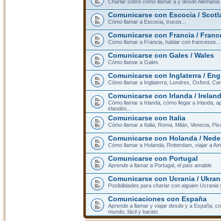
Charlar sobre cómo llamar a y desde Alemania
Comunicarse con Escocia / Scotl
Cómo llamar a Escocia, trucos...
Comunicarse con Francia / Franc
Cómo llamar a Francia, hablar con franceses...
Comunicarse con Gales / Wales
Cómo llamar a Gales
Comunicarse con Inglaterra / En
Cómo llamar a Inglaterra, Londres, Oxford, Cam
Comunicarse con Irlanda / Irelan
Cómo llamar a Irlanda, cómo llegar a Irlanda,
irlandés...
Comunicarse con Italia
Cómo llamar a Italia, Roma, Milán, Venecia, Pis
Comunicarse con Holanda / Nede
Cómo llamar a Holanda, Rotterdam, viajar a Am
Comunicarse con Portugal
Aprende a llamar a Portugal, el país amable
Comunicarse con Ucrania / Ukran
Posibilidades para charlar con alguien Ucrania
Comunicaciones con España
Aprende a llamar y viajar desde y a España, c
mundo, fácil y barato