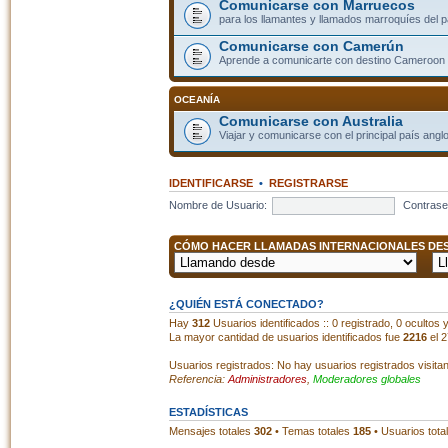
Comunicarse con Marruecos
para los llamantes y llamados marroquíes del p
Comunicarse con Camerún
Aprende a comunicarte con destino Cameroon
OCEANÍA
Comunicarse con Australia
Viajar y comunicarse con el principal país angl
IDENTIFICARSE
•
REGISTRARSE
Nombre de Usuario:
Contrase
CÓMO HACER LLAMADAS INTERNACIONALES DESD
¿QUIÉN ESTÁ CONECTADO?
Hay
312
Usuarios identificados :: 0 registrado, 0 ocultos
La mayor cantidad de usuarios identificados fue
2216
el 2
Usuarios registrados: No hay usuarios registrados visita
Referencia:
Administradores
,
Moderadores globales
ESTADÍSTICAS
Mensajes totales
302
• Temas totales
185
• Usuarios tota