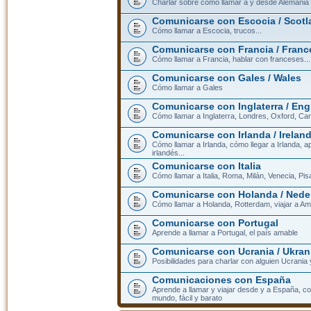
Charlar sobre cómo llamar a y desde Alemania
Comunicarse con Escocia / Scotl
Cómo llamar a Escocia, trucos...
Comunicarse con Francia / Franc
Cómo llamar a Francia, hablar con franceses...
Comunicarse con Gales / Wales
Cómo llamar a Gales
Comunicarse con Inglaterra / En
Cómo llamar a Inglaterra, Londres, Oxford, Cam
Comunicarse con Irlanda / Irelan
Cómo llamar a Irlanda, cómo llegar a Irlanda,
irlandés...
Comunicarse con Italia
Cómo llamar a Italia, Roma, Milán, Venecia, Pis
Comunicarse con Holanda / Nede
Cómo llamar a Holanda, Rotterdam, viajar a Am
Comunicarse con Portugal
Aprende a llamar a Portugal, el país amable
Comunicarse con Ucrania / Ukran
Posibilidades para charlar con alguien Ucrania
Comunicaciones con España
Aprende a llamar y viajar desde y a España, c
mundo, fácil y barato