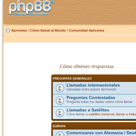
Aproxima
‹
Cómo llamar al Mundo
‹
Comunidad Aproxima
Cómo obtener respuestas
PREGUNTAS GENERALES
Llamadas internacionales
Llamadas entre países del mundo
Preguntas Contestadas
Pregunta todas tus dudas sobre cómo llamar
Llamadas a Satélites
Cómo llamar a
satélites inmarsat
,
llamar a Iridi
EUROPA
Comunicarse con Alemania / Deu