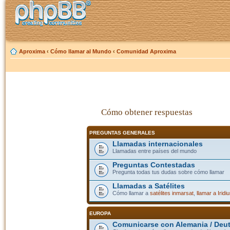
Aproxima
‹
Cómo llamar al Mundo
‹
Comunidad Aproxima
Cómo obtener respuestas
PREGUNTAS GENERALES
Llamadas internacionales
Llamadas entre países del mundo
Preguntas Contestadas
Pregunta todas tus dudas sobre cómo llamar
Llamadas a Satélites
Cómo llamar a
satélites inmarsat
,
llamar a Iridi
EUROPA
Comunicarse con Alemania / Deu