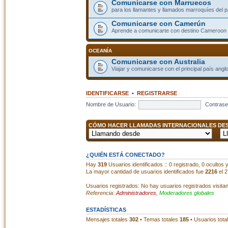
Comunicarse con Marruecos
para los llamantes y llamados marroquíes del p
Comunicarse con Camerún
Aprende a comunicarte con destino Cameroon
OCEANÍA
Comunicarse con Australia
Viajar y comunicarse con el principal país angl
IDENTIFICARSE
•
REGISTRARSE
Nombre de Usuario:
Contrase
CÓMO HACER LLAMADAS INTERNACIONALES DESD
¿QUIÉN ESTÁ CONECTADO?
Hay
319
Usuarios identificados :: 0 registrado, 0 ocultos
La mayor cantidad de usuarios identificados fue
2216
el 2
Usuarios registrados: No hay usuarios registrados visita
Referencia:
Administradores
,
Moderadores globales
ESTADÍSTICAS
Mensajes totales
302
• Temas totales
185
• Usuarios tota