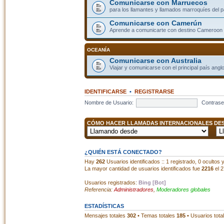
Comunicarse con Marruecos
para los llamantes y llamados marroquíes del p
Comunicarse con Camerún
Aprende a comunicarte con destino Cameroon
OCEANÍA
Comunicarse con Australia
Viajar y comunicarse con el principal país angl
IDENTIFICARSE
•
REGISTRARSE
Nombre de Usuario:
Contrase
CÓMO HACER LLAMADAS INTERNACIONALES DESD
¿QUIÉN ESTÁ CONECTADO?
Hay
262
Usuarios identificados :: 1 registrado, 0 ocultos
La mayor cantidad de usuarios identificados fue
2216
el 2
Usuarios registrados:
Bing [Bot]
Referencia:
Administradores
,
Moderadores globales
ESTADÍSTICAS
Mensajes totales
302
• Temas totales
185
• Usuarios tota