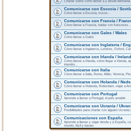
Charlar sobre cómo llamar a y desde Alemania
Comunicarse con Escocia / Scotl
Cómo llamar a Escocia, trucos...
Comunicarse con Francia / Franc
Cómo llamar a Francia, hablar con franceses...
Comunicarse con Gales / Wales
Cómo llamar a Gales
Comunicarse con Inglaterra / En
Cómo llamar a Inglaterra, Londres, Oxford, Cam
Comunicarse con Irlanda / Irelan
Cómo llamar a Irlanda, cómo llegar a Irlanda,
irlandés...
Comunicarse con Italia
Cómo llamar a Italia, Roma, Milán, Venecia, Pis
Comunicarse con Holanda / Nede
Cómo llamar a Holanda, Rotterdam, viajar a Am
Comunicarse con Portugal
Aprende a llamar a Portugal, el país amable
Comunicarse con Ucrania / Ukran
Posibilidades para charlar con alguien Ucrania
Comunicaciones con España
Aprende a llamar y viajar desde y a España, c
mundo, fácil y barato