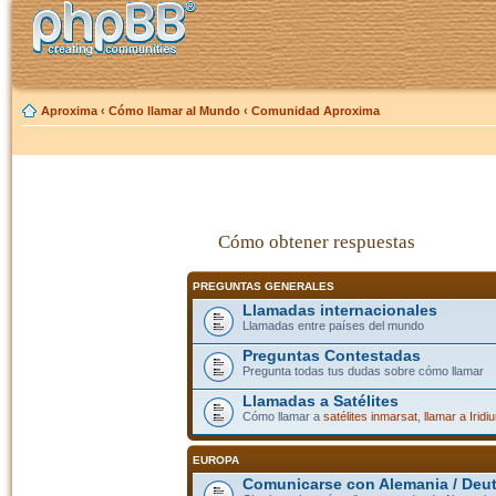
Aproxima
‹
Cómo llamar al Mundo
‹
Comunidad Aproxima
Cómo obtener respuestas
PREGUNTAS GENERALES
Llamadas internacionales
Llamadas entre países del mundo
Preguntas Contestadas
Pregunta todas tus dudas sobre cómo llamar
Llamadas a Satélites
Cómo llamar a
satélites inmarsat
,
llamar a Iridi
EUROPA
Comunicarse con Alemania / Deu