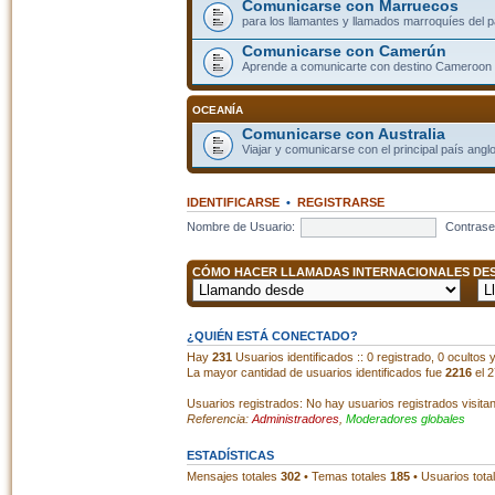
Comunicarse con Marruecos
para los llamantes y llamados marroquíes del p
Comunicarse con Camerún
Aprende a comunicarte con destino Cameroon
OCEANÍA
Comunicarse con Australia
Viajar y comunicarse con el principal país angl
IDENTIFICARSE
•
REGISTRARSE
Nombre de Usuario:
Contrase
CÓMO HACER LLAMADAS INTERNACIONALES DESD
¿QUIÉN ESTÁ CONECTADO?
Hay
231
Usuarios identificados :: 0 registrado, 0 ocultos
La mayor cantidad de usuarios identificados fue
2216
el 2
Usuarios registrados: No hay usuarios registrados visita
Referencia:
Administradores
,
Moderadores globales
ESTADÍSTICAS
Mensajes totales
302
• Temas totales
185
• Usuarios tota