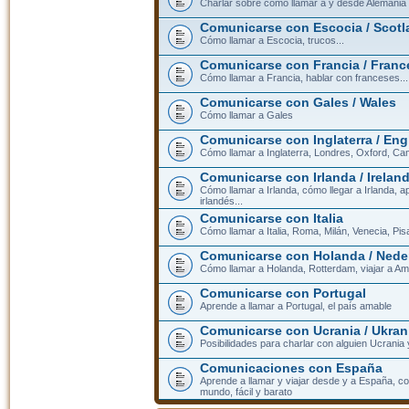
Charlar sobre cómo llamar a y desde Alemania
Comunicarse con Escocia / Scotl
Cómo llamar a Escocia, trucos...
Comunicarse con Francia / Franc
Cómo llamar a Francia, hablar con franceses...
Comunicarse con Gales / Wales
Cómo llamar a Gales
Comunicarse con Inglaterra / En
Cómo llamar a Inglaterra, Londres, Oxford, Cam
Comunicarse con Irlanda / Irelan
Cómo llamar a Irlanda, cómo llegar a Irlanda,
irlandés...
Comunicarse con Italia
Cómo llamar a Italia, Roma, Milán, Venecia, Pis
Comunicarse con Holanda / Nede
Cómo llamar a Holanda, Rotterdam, viajar a Am
Comunicarse con Portugal
Aprende a llamar a Portugal, el país amable
Comunicarse con Ucrania / Ukran
Posibilidades para charlar con alguien Ucrania
Comunicaciones con España
Aprende a llamar y viajar desde y a España, c
mundo, fácil y barato