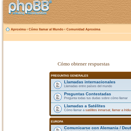
Aproxima
‹
Cómo llamar al Mundo
‹
Comunidad Aproxima
Cómo obtener respuestas
PREGUNTAS GENERALES
Llamadas internacionales
Llamadas entre países del mundo
Preguntas Contestadas
Pregunta todas tus dudas sobre cómo llamar
Llamadas a Satélites
Cómo llamar a
satélites inmarsat
,
llamar a Iridi
EUROPA
Comunicarse con Alemania / Deu