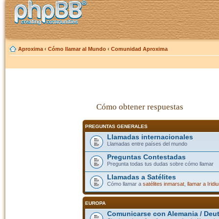
Aproxima
‹
Cómo llamar al Mundo
‹
Comunidad Aproxima
Cómo obtener respuestas
PREGUNTAS GENERALES
Llamadas internacionales
Llamadas entre países del mundo
Preguntas Contestadas
Pregunta todas tus dudas sobre cómo llamar
Llamadas a Satélites
Cómo llamar a
satélites inmarsat
,
llamar a Iridi
EUROPA
Comunicarse con Alemania / Deu