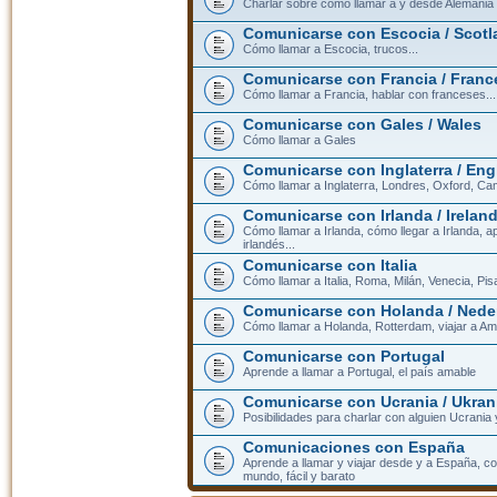
Charlar sobre cómo llamar a y desde Alemania
Comunicarse con Escocia / Scotl
Cómo llamar a Escocia, trucos...
Comunicarse con Francia / Franc
Cómo llamar a Francia, hablar con franceses...
Comunicarse con Gales / Wales
Cómo llamar a Gales
Comunicarse con Inglaterra / En
Cómo llamar a Inglaterra, Londres, Oxford, Cam
Comunicarse con Irlanda / Irelan
Cómo llamar a Irlanda, cómo llegar a Irlanda,
irlandés...
Comunicarse con Italia
Cómo llamar a Italia, Roma, Milán, Venecia, Pis
Comunicarse con Holanda / Nede
Cómo llamar a Holanda, Rotterdam, viajar a Am
Comunicarse con Portugal
Aprende a llamar a Portugal, el país amable
Comunicarse con Ucrania / Ukran
Posibilidades para charlar con alguien Ucrania
Comunicaciones con España
Aprende a llamar y viajar desde y a España, c
mundo, fácil y barato