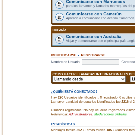
Comunicarse con Marruecos
para los llamantes y llamados marroquíes del p
Comunicarse con Camerún
Aprende a comunicarte con destino Cameroon
OCEANÍA
Comunicarse con Australia
Viajar y comunicarse con el principal país angl
IDENTIFICARSE
•
REGISTRARSE
Nombre de Usuario:
Contrase
CÓMO HACER LLAMADAS INTERNACIONALES DESD
¿QUIÉN ESTÁ CONECTADO?
Hay
290
Usuarios identificados :: 0 registrado, 0 ocultos
La mayor cantidad de usuarios identificados fue
2216
el 2
Usuarios registrados: No hay usuarios registrados visita
Referencia:
Administradores
,
Moderadores globales
ESTADÍSTICAS
Mensajes totales
302
• Temas totales
185
• Usuarios tota