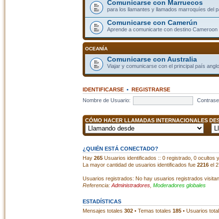
Comunicarse con Marruecos
para los llamantes y llamados marroquíes del p
Comunicarse con Camerún
Aprende a comunicarte con destino Cameroon
OCEANÍA
Comunicarse con Australia
Viajar y comunicarse con el principal país angl
IDENTIFICARSE
•
REGISTRARSE
Nombre de Usuario:
Contrase
CÓMO HACER LLAMADAS INTERNACIONALES DESD
¿QUIÉN ESTÁ CONECTADO?
Hay
265
Usuarios identificados :: 0 registrado, 0 ocultos
La mayor cantidad de usuarios identificados fue
2216
el 2
Usuarios registrados: No hay usuarios registrados visita
Referencia:
Administradores
,
Moderadores globales
ESTADÍSTICAS
Mensajes totales
302
• Temas totales
185
• Usuarios tota