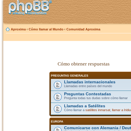
Aproxima
‹
Cómo llamar al Mundo
‹
Comunidad Aproxima
Cómo obtener respuestas
PREGUNTAS GENERALES
Llamadas internacionales
Llamadas entre países del mundo
Preguntas Contestadas
Pregunta todas tus dudas sobre cómo llamar
Llamadas a Satélites
Cómo llamar a
satélites inmarsat
,
llamar a Iridi
EUROPA
Comunicarse con Alemania / Deu