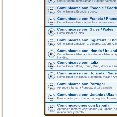
Charlar sobre cómo llamar a y desde Alemania
Comunicarse con Escocia / Scotl
Cómo llamar a Escocia, trucos...
Comunicarse con Francia / Franc
Cómo llamar a Francia, hablar con franceses...
Comunicarse con Gales / Wales
Cómo llamar a Gales
Comunicarse con Inglaterra / En
Cómo llamar a Inglaterra, Londres, Oxford, Cam
Comunicarse con Irlanda / Irelan
Cómo llamar a Irlanda, cómo llegar a Irlanda,
irlandés...
Comunicarse con Italia
Cómo llamar a Italia, Roma, Milán, Venecia, Pis
Comunicarse con Holanda / Nede
Cómo llamar a Holanda, Rotterdam, viajar a Am
Comunicarse con Portugal
Aprende a llamar a Portugal, el país amable
Comunicarse con Ucrania / Ukran
Posibilidades para charlar con alguien Ucrania
Comunicaciones con España
Aprende a llamar y viajar desde y a España, c
mundo, fácil y barato