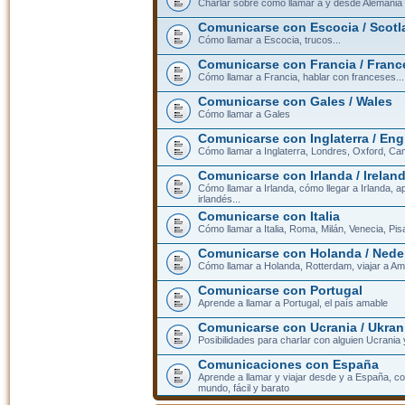
Charlar sobre cómo llamar a y desde Alemania
Comunicarse con Escocia / Scotl
Cómo llamar a Escocia, trucos...
Comunicarse con Francia / Franc
Cómo llamar a Francia, hablar con franceses...
Comunicarse con Gales / Wales
Cómo llamar a Gales
Comunicarse con Inglaterra / En
Cómo llamar a Inglaterra, Londres, Oxford, Cam
Comunicarse con Irlanda / Irelan
Cómo llamar a Irlanda, cómo llegar a Irlanda,
irlandés...
Comunicarse con Italia
Cómo llamar a Italia, Roma, Milán, Venecia, Pis
Comunicarse con Holanda / Nede
Cómo llamar a Holanda, Rotterdam, viajar a Am
Comunicarse con Portugal
Aprende a llamar a Portugal, el país amable
Comunicarse con Ucrania / Ukran
Posibilidades para charlar con alguien Ucrania
Comunicaciones con España
Aprende a llamar y viajar desde y a España, c
mundo, fácil y barato