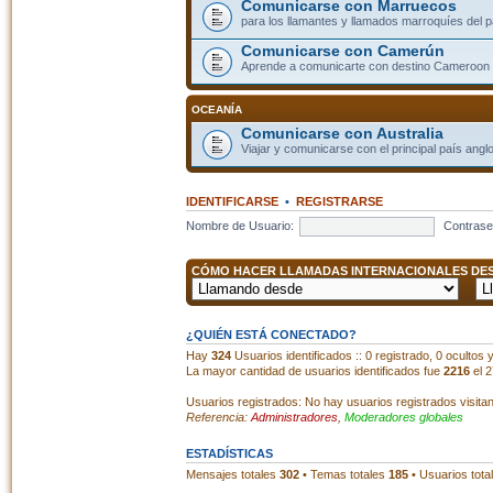
Comunicarse con Marruecos
para los llamantes y llamados marroquíes del p
Comunicarse con Camerún
Aprende a comunicarte con destino Cameroon
OCEANÍA
Comunicarse con Australia
Viajar y comunicarse con el principal país angl
IDENTIFICARSE
•
REGISTRARSE
Nombre de Usuario:
Contrase
CÓMO HACER LLAMADAS INTERNACIONALES DESD
¿QUIÉN ESTÁ CONECTADO?
Hay
324
Usuarios identificados :: 0 registrado, 0 ocultos
La mayor cantidad de usuarios identificados fue
2216
el 2
Usuarios registrados: No hay usuarios registrados visita
Referencia:
Administradores
,
Moderadores globales
ESTADÍSTICAS
Mensajes totales
302
• Temas totales
185
• Usuarios tota