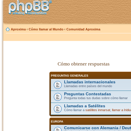
Aproxima
‹
Cómo llamar al Mundo
‹
Comunidad Aproxima
Cómo obtener respuestas
PREGUNTAS GENERALES
Llamadas internacionales
Llamadas entre países del mundo
Preguntas Contestadas
Pregunta todas tus dudas sobre cómo llamar
Llamadas a Satélites
Cómo llamar a
satélites inmarsat
,
llamar a Iridi
EUROPA
Comunicarse con Alemania / Deu