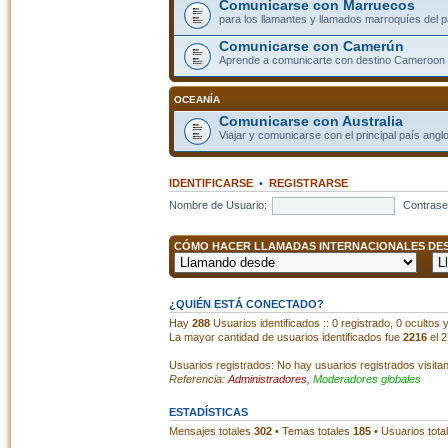
Comunicarse con Marruecos
para los llamantes y llamados marroquíes del p
Comunicarse con Camerún
Aprende a comunicarte con destino Cameroon
OCEANÍA
Comunicarse con Australia
Viajar y comunicarse con el principal país angl
IDENTIFICARSE
•
REGISTRARSE
Nombre de Usuario:
Contrase
CÓMO HACER LLAMADAS INTERNACIONALES DESD
¿QUIÉN ESTÁ CONECTADO?
Hay
288
Usuarios identificados :: 0 registrado, 0 ocultos
La mayor cantidad de usuarios identificados fue
2216
el 2
Usuarios registrados: No hay usuarios registrados visita
Referencia:
Administradores
,
Moderadores globales
ESTADÍSTICAS
Mensajes totales
302
• Temas totales
185
• Usuarios tota