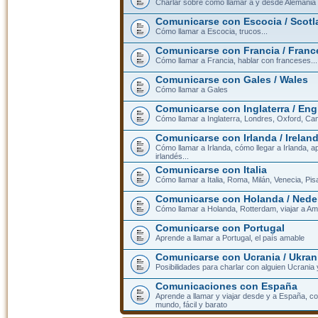
Charlar sobre cómo llamar a y desde Alemania
Comunicarse con Escocia / Scotl
Cómo llamar a Escocia, trucos...
Comunicarse con Francia / Franc
Cómo llamar a Francia, hablar con franceses...
Comunicarse con Gales / Wales
Cómo llamar a Gales
Comunicarse con Inglaterra / En
Cómo llamar a Inglaterra, Londres, Oxford, Cam
Comunicarse con Irlanda / Irelan
Cómo llamar a Irlanda, cómo llegar a Irlanda,
irlandés...
Comunicarse con Italia
Cómo llamar a Italia, Roma, Milán, Venecia, Pis
Comunicarse con Holanda / Nede
Cómo llamar a Holanda, Rotterdam, viajar a Am
Comunicarse con Portugal
Aprende a llamar a Portugal, el país amable
Comunicarse con Ucrania / Ukran
Posibilidades para charlar con alguien Ucrania
Comunicaciones con España
Aprende a llamar y viajar desde y a España, c
mundo, fácil y barato