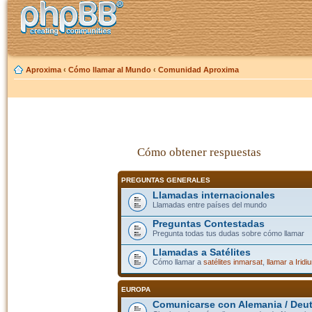
Aproxima
‹
Cómo llamar al Mundo
‹
Comunidad Aproxima
Cómo obtener respuestas
PREGUNTAS GENERALES
Llamadas internacionales
Llamadas entre países del mundo
Preguntas Contestadas
Pregunta todas tus dudas sobre cómo llamar
Llamadas a Satélites
Cómo llamar a
satélites inmarsat
,
llamar a Iridi
EUROPA
Comunicarse con Alemania / Deu