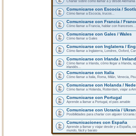
Charlar sobre cómo llamar a y desde Alemania
Comunicarse con Escocia / Scotl
Cómo llamar a Escocia, trucos...
Comunicarse con Francia / Franc
Cómo llamar a Francia, hablar con franceses...
Comunicarse con Gales / Wales
Cómo llamar a Gales
Comunicarse con Inglaterra / En
Cómo llamar a Inglaterra, Londres, Oxford, Cam
Comunicarse con Irlanda / Irelan
Cómo llamar a Irlanda, cómo llegar a Irlanda,
irlandés...
Comunicarse con Italia
Cómo llamar a Italia, Roma, Milán, Venecia, Pis
Comunicarse con Holanda / Nede
Cómo llamar a Holanda, Rotterdam, viajar a Am
Comunicarse con Portugal
Aprende a llamar a Portugal, el país amable
Comunicarse con Ucrania / Ukran
Posibilidades para charlar con alguien Ucrania
Comunicaciones con España
Aprende a llamar y viajar desde y a España, c
mundo, fácil y barato