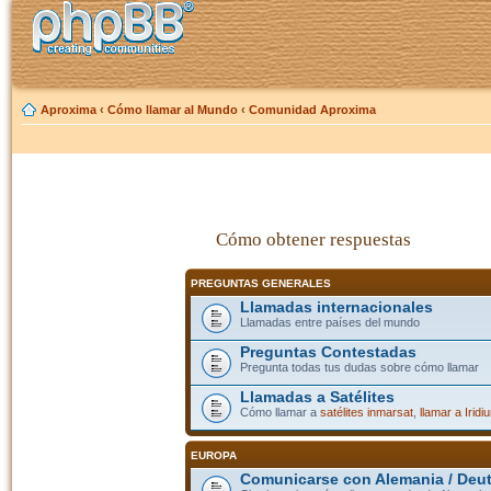
Aproxima
‹
Cómo llamar al Mundo
‹
Comunidad Aproxima
Cómo obtener respuestas
PREGUNTAS GENERALES
Llamadas internacionales
Llamadas entre países del mundo
Preguntas Contestadas
Pregunta todas tus dudas sobre cómo llamar
Llamadas a Satélites
Cómo llamar a
satélites inmarsat
,
llamar a Iridi
EUROPA
Comunicarse con Alemania / Deu