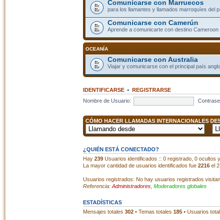
Comunicarse con Marruecos
para los llamantes y llamados marroquíes del p
Comunicarse con Camerún
Aprende a comunicarte con destino Cameroon
OCEANÍA
Comunicarse con Australia
Viajar y comunicarse con el principal país angl
IDENTIFICARSE
•
REGISTRARSE
Nombre de Usuario:
Contrase
CÓMO HACER LLAMADAS INTERNACIONALES DESD
¿QUIÉN ESTÁ CONECTADO?
Hay
239
Usuarios identificados :: 0 registrado, 0 ocultos
La mayor cantidad de usuarios identificados fue
2216
el 2
Usuarios registrados: No hay usuarios registrados visita
Referencia:
Administradores
,
Moderadores globales
ESTADÍSTICAS
Mensajes totales
302
• Temas totales
185
• Usuarios tota