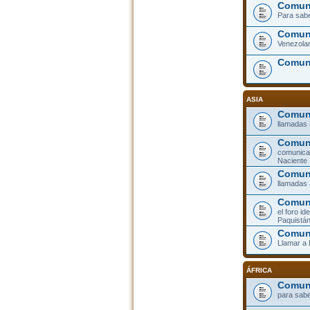
Comuni
Para sabe
Comuni
Venezolan
Comun
ASIA
Comuni
llamadas 
Comun
comunicar
Naciente
Comuni
llamadas 
Comuni
el foro id
Paquistá
Comun
Llamar a
ÁFRICA
Comuni
para sabe