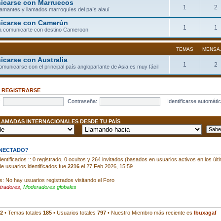
carse con Marruecos
1
2
llamantes y llamados marroquíes del país alauí
icarse con Camerún
1
1
a comunicarte con destino Cameroon
TEMAS
MENSA
carse con Australia
1
2
comunicarse con el principal país angloparlante de Asia es muy fácil
•
REGISTRARSE
:
Contraseña:
|
Identificarse automáti
AMADAS INTERNACIONALES DESDE TU PAÍS
ONECTADO?
entificados :: 0 registrado, 0 ocultos y 264 invitados (basados en usuarios activos en los últ
e usuarios identificados fue
2216
el 27 Feb 2026, 15:59
s: No hay usuarios registrados visitando el Foro
tradores
,
Moderadores globales
2
• Temas totales
185
• Usuarios totales
797
• Nuestro Miembro más reciente es
Ibuxagaf