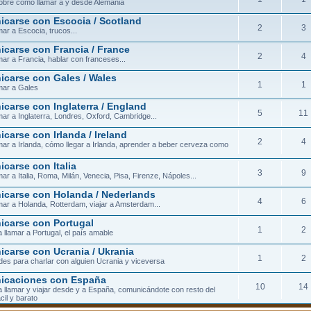
obre cómo llamar a y desde Alemania
carse con Escocia / Scotland
2
3
ar a Escocia, trucos...
carse con Francia / France
2
4
ar a Francia, hablar con franceses...
carse con Gales / Wales
1
1
mar a Gales
carse con Inglaterra / England
5
11
ar a Inglaterra, Londres, Oxford, Cambridge...
carse con Irlanda / Ireland
2
4
ar a Irlanda, cómo llegar a Irlanda, aprender a beber cerveza como
carse con Italia
3
9
ar a Italia, Roma, Milán, Venecia, Pisa, Firenze, Nápoles...
carse con Holanda / Nederlands
4
6
ar a Holanda, Rotterdam, viajar a Amsterdam...
carse con Portugal
1
2
 llamar a Portugal, el país amable
carse con Ucrania / Ukrania
1
2
ades para charlar con alguien Ucrania y viceversa
icaciones con España
10
14
 llamar y viajar desde y a España, comunicándote con resto del
cil y barato