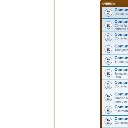
AMÉRICA
Comuni
Llamar a 
Comuni
Cómo llam
enfrente 
Comuni
Cómo llam
Comuni
Todo para
Comuni
Trucos pa
Comuni
llamadas,
Rica
Comuni
Cómo llam
Comuni
también l
pero con 
Comun
El territ
Comuni
Comunicar