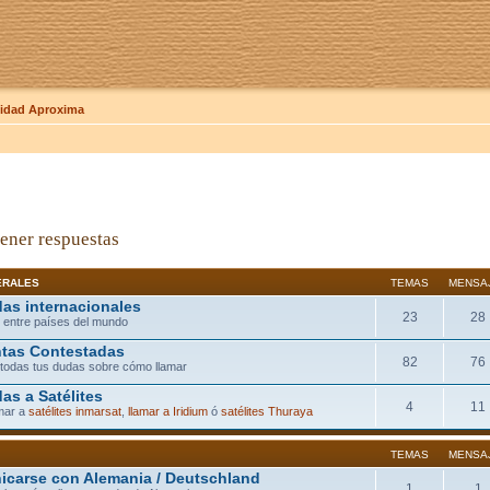
dad Aproxima
ener respuestas
ERALES
TEMAS
MENSA
as internacionales
23
28
 entre países del mundo
tas Contestadas
82
76
todas tus dudas sobre cómo llamar
as a Satélites
4
11
mar a
satélites inmarsat
,
llamar a Iridium
ó
satélites Thuraya
TEMAS
MENSA
carse con Alemania / Deutschland
1
1