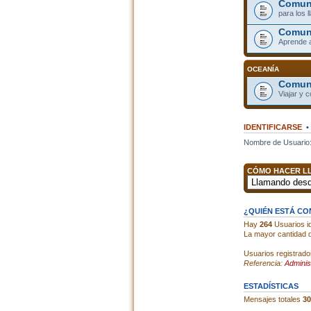
Comuni
para los 
Comun
Aprende 
OCEANÍA
Comuni
Viajar y 
IDENTIFICARSE
Nombre de Usuario
CÓMO HACER LL
¿QUIÉN ESTÁ C
Hay
264
Usuarios id
La mayor cantidad d
Usuarios registrado
Referencia:
Adminis
ESTADÍSTICAS
Mensajes totales
30