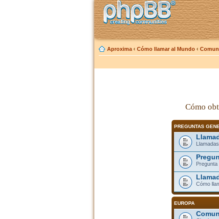
Aproxima
‹
Cómo llamar al Mundo
‹
Comuni
Cómo obt
PREGUNTAS GEN
Llamad
Llamadas
Pregun
Pregunta 
Llamad
Cómo lla
EUROPA
Comuni