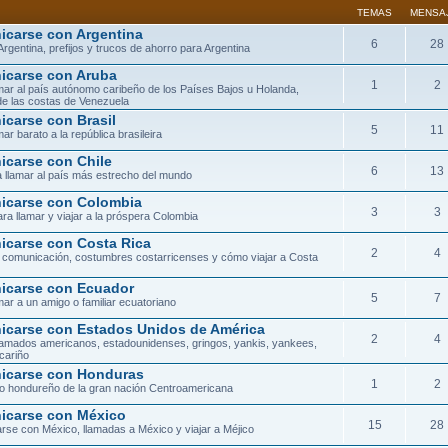
TEMAS
MENSA
carse con Argentina
6
28
Argentina, prefijos y trucos de ahorro para Argentina
carse con Aruba
1
2
ar al país autónomo caribeño de los Países Bajos u Holanda,
de las costas de Venezuela
carse con Brasil
5
11
ar barato a la república brasileira
carse con Chile
6
13
 llamar al país más estrecho del mundo
carse con Colombia
3
3
ra llamar y viajar a la próspera Colombia
carse con Costa Rica
2
4
 comunicación, costumbres costarricenses y cómo viajar a Costa
carse con Ecuador
5
7
ar a un amigo o familiar ecuatoriano
carse con Estados Unidos de América
2
4
lamados americanos, estadounidenses, gringos, yankis, yankees,
cariño
icarse con Honduras
1
2
orio hondureño de la gran nación Centroamericana
carse con México
15
28
se con México, llamadas a México y viajar a Méjico