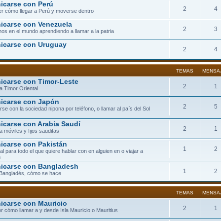
carse con Perú
2
4
r cómo llegar a Perú y moverse dentro
carse con Venezuela
2
3
os en el mundo aprendiendo a llamar a la patria
icarse con Uruguay
2
4
TEMAS
MENSA
carse con Timor-Leste
2
1
a Timor Oriental
icarse con Japón
2
5
se con la sociedad nipona por teléfono, o llamar al país del Sol
carse con Arabia Saudí
2
1
a móviles y fijos sauditas
carse con Pakistán
1
2
eal para todo el que quiere hablar con en alguien en o viajar a
n
icarse con Bangladesh
1
2
 Bangladés, cómo se hace
TEMAS
MENSA
carse con Mauricio
2
1
r cómo llamar a y desde Isla Mauricio o Mauritius