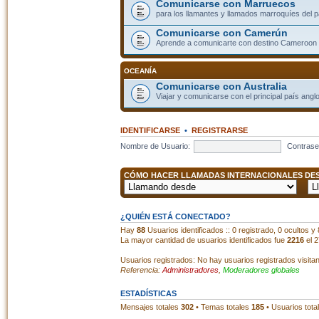
Comunicarse con Marruecos
para los llamantes y llamados marroquíes del p
Comunicarse con Camerún
Aprende a comunicarte con destino Cameroon
OCEANÍA
Comunicarse con Australia
Viajar y comunicarse con el principal país angl
IDENTIFICARSE
•
REGISTRARSE
Nombre de Usuario:
Contrase
CÓMO HACER LLAMADAS INTERNACIONALES DESD
¿QUIÉN ESTÁ CONECTADO?
Hay
88
Usuarios identificados :: 0 registrado, 0 ocultos y
La mayor cantidad de usuarios identificados fue
2216
el 2
Usuarios registrados: No hay usuarios registrados visita
Referencia:
Administradores
,
Moderadores globales
ESTADÍSTICAS
Mensajes totales
302
• Temas totales
185
• Usuarios tota