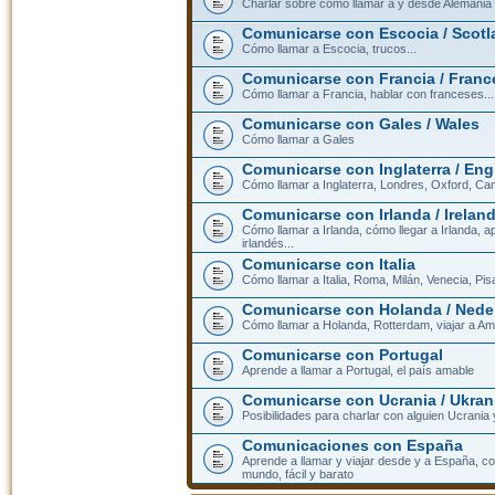
Charlar sobre cómo llamar a y desde Alemania
Comunicarse con Escocia / Scotl
Cómo llamar a Escocia, trucos...
Comunicarse con Francia / Franc
Cómo llamar a Francia, hablar con franceses...
Comunicarse con Gales / Wales
Cómo llamar a Gales
Comunicarse con Inglaterra / En
Cómo llamar a Inglaterra, Londres, Oxford, Cam
Comunicarse con Irlanda / Irelan
Cómo llamar a Irlanda, cómo llegar a Irlanda,
irlandés...
Comunicarse con Italia
Cómo llamar a Italia, Roma, Milán, Venecia, Pis
Comunicarse con Holanda / Nede
Cómo llamar a Holanda, Rotterdam, viajar a Am
Comunicarse con Portugal
Aprende a llamar a Portugal, el país amable
Comunicarse con Ucrania / Ukran
Posibilidades para charlar con alguien Ucrania
Comunicaciones con España
Aprende a llamar y viajar desde y a España, c
mundo, fácil y barato