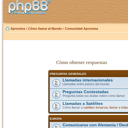
Aproxima
‹
Cómo llamar al Mundo
‹
Comunidad Aproxima
Cómo obtener respuestas
PREGUNTAS GENERALES
Llamadas internacionales
Llamadas entre países del mundo
Preguntas Contestadas
Pregunta todas tus dudas sobre cómo llamar
Llamadas a Satélites
Cómo llamar a
satélites inmarsat
,
llamar a Iridi
EUROPA
Comunicarse con Alemania / Deu