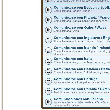
Charlar sobre cómo llamar a y desde Alemania
Comunicarse con Escocia / Scotl
Cómo llamar a Escocia, trucos...
Comunicarse con Francia / Franc
Cómo llamar a Francia, hablar con franceses...
Comunicarse con Gales / Wales
Cómo llamar a Gales
Comunicarse con Inglaterra / En
Cómo llamar a Inglaterra, Londres, Oxford, Cam
Comunicarse con Irlanda / Irelan
Cómo llamar a Irlanda, cómo llegar a Irlanda,
irlandés...
Comunicarse con Italia
Cómo llamar a Italia, Roma, Milán, Venecia, Pis
Comunicarse con Holanda / Nede
Cómo llamar a Holanda, Rotterdam, viajar a Am
Comunicarse con Portugal
Aprende a llamar a Portugal, el país amable
Comunicarse con Ucrania / Ukran
Posibilidades para charlar con alguien Ucrania
Comunicaciones con España
Aprende a llamar y viajar desde y a España, c
mundo, fácil y barato