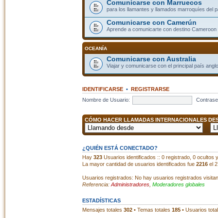
Comunicarse con Marruecos
para los llamantes y llamados marroquíes del p
Comunicarse con Camerún
Aprende a comunicarte con destino Cameroon
OCEANÍA
Comunicarse con Australia
Viajar y comunicarse con el principal país angl
IDENTIFICARSE
•
REGISTRARSE
Nombre de Usuario:
Contrase
CÓMO HACER LLAMADAS INTERNACIONALES DESD
¿QUIÉN ESTÁ CONECTADO?
Hay
323
Usuarios identificados :: 0 registrado, 0 ocultos
La mayor cantidad de usuarios identificados fue
2216
el 2
Usuarios registrados: No hay usuarios registrados visita
Referencia:
Administradores
,
Moderadores globales
ESTADÍSTICAS
Mensajes totales
302
• Temas totales
185
• Usuarios tota