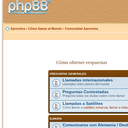
Aproxima
‹
Cómo llamar al Mundo
‹
Comunidad Aproxima
Cómo obtener respuestas
PREGUNTAS GENERALES
Llamadas internacionales
Llamadas entre países del mundo
Preguntas Contestadas
Pregunta todas tus dudas sobre cómo llamar
Llamadas a Satélites
Cómo llamar a
satélites inmarsat
,
llamar a Iridi
EUROPA
Comunicarse con Alemania / Deu