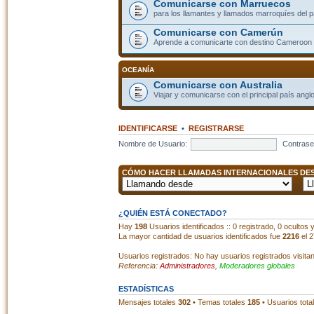
Comunicarse con Marruecos
para los llamantes y llamados marroquíes del p
Comunicarse con Camerún
Aprende a comunicarte con destino Cameroon
OCEANÍA
Comunicarse con Australia
Viajar y comunicarse con el principal país angl
IDENTIFICARSE
•
REGISTRARSE
Nombre de Usuario:
Contrase
CÓMO HACER LLAMADAS INTERNACIONALES DESD
¿QUIÉN ESTÁ CONECTADO?
Hay
198
Usuarios identificados :: 0 registrado, 0 ocultos
La mayor cantidad de usuarios identificados fue
2216
el 2
Usuarios registrados: No hay usuarios registrados visita
Referencia:
Administradores
,
Moderadores globales
ESTADÍSTICAS
Mensajes totales
302
• Temas totales
185
• Usuarios tota