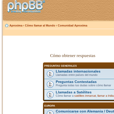
Aproxima
‹
Cómo llamar al Mundo
‹
Comunidad Aproxima
Cómo obtener respuestas
PREGUNTAS GENERALES
Llamadas internacionales
Llamadas entre países del mundo
Preguntas Contestadas
Pregunta todas tus dudas sobre cómo llamar
Llamadas a Satélites
Cómo llamar a
satélites inmarsat
,
llamar a Iridi
EUROPA
Comunicarse con Alemania / Deu