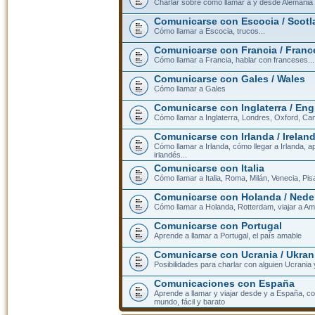
Charlar sobre cómo llamar a y desde Alemania
Comunicarse con Escocia / Scotl
Cómo llamar a Escocia, trucos...
Comunicarse con Francia / Franc
Cómo llamar a Francia, hablar con franceses...
Comunicarse con Gales / Wales
Cómo llamar a Gales
Comunicarse con Inglaterra / En
Cómo llamar a Inglaterra, Londres, Oxford, Cam
Comunicarse con Irlanda / Irelan
Cómo llamar a Irlanda, cómo llegar a Irlanda,
irlandés...
Comunicarse con Italia
Cómo llamar a Italia, Roma, Milán, Venecia, Pis
Comunicarse con Holanda / Nede
Cómo llamar a Holanda, Rotterdam, viajar a Am
Comunicarse con Portugal
Aprende a llamar a Portugal, el país amable
Comunicarse con Ucrania / Ukran
Posibilidades para charlar con alguien Ucrania
Comunicaciones con España
Aprende a llamar y viajar desde y a España, c
mundo, fácil y barato