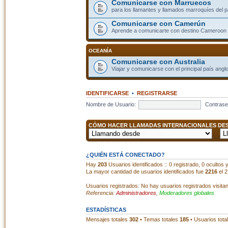
Comunicarse con Marruecos
para los llamantes y llamados marroquíes del p
Comunicarse con Camerún
Aprende a comunicarte con destino Cameroon
OCEANÍA
Comunicarse con Australia
Viajar y comunicarse con el principal país angl
IDENTIFICARSE
•
REGISTRARSE
Nombre de Usuario:
Contrase
CÓMO HACER LLAMADAS INTERNACIONALES DESD
¿QUIÉN ESTÁ CONECTADO?
Hay
203
Usuarios identificados :: 0 registrado, 0 ocultos
La mayor cantidad de usuarios identificados fue
2216
el 2
Usuarios registrados: No hay usuarios registrados visita
Referencia:
Administradores
,
Moderadores globales
ESTADÍSTICAS
Mensajes totales
302
• Temas totales
185
• Usuarios tota