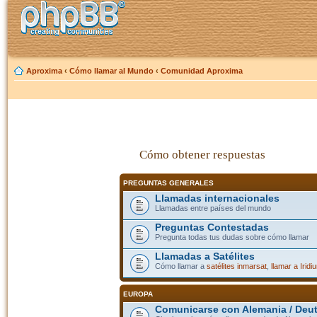
Aproxima
‹
Cómo llamar al Mundo
‹
Comunidad Aproxima
Cómo obtener respuestas
PREGUNTAS GENERALES
Llamadas internacionales
Llamadas entre países del mundo
Preguntas Contestadas
Pregunta todas tus dudas sobre cómo llamar
Llamadas a Satélites
Cómo llamar a
satélites inmarsat
,
llamar a Iridi
EUROPA
Comunicarse con Alemania / Deu