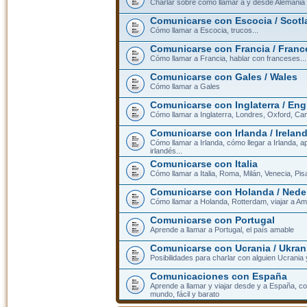
Charlar sobre cómo llamar a y desde Alemania
Comunicarse con Escocia / Scotl
Cómo llamar a Escocia, trucos...
Comunicarse con Francia / Franc
Cómo llamar a Francia, hablar con franceses...
Comunicarse con Gales / Wales
Cómo llamar a Gales
Comunicarse con Inglaterra / En
Cómo llamar a Inglaterra, Londres, Oxford, Cam
Comunicarse con Irlanda / Irelan
Cómo llamar a Irlanda, cómo llegar a Irlanda,
irlandés...
Comunicarse con Italia
Cómo llamar a Italia, Roma, Milán, Venecia, Pis
Comunicarse con Holanda / Nede
Cómo llamar a Holanda, Rotterdam, viajar a Am
Comunicarse con Portugal
Aprende a llamar a Portugal, el país amable
Comunicarse con Ucrania / Ukran
Posibilidades para charlar con alguien Ucrania
Comunicaciones con España
Aprende a llamar y viajar desde y a España, c
mundo, fácil y barato