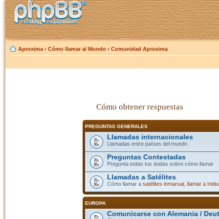
Aproxima
‹
Cómo llamar al Mundo
‹
Comunidad Aproxima
Cómo obtener respuestas
PREGUNTAS GENERALES
Llamadas internacionales
Llamadas entre países del mundo
Preguntas Contestadas
Pregunta todas tus dudas sobre cómo llamar
Llamadas a Satélites
Cómo llamar a
satélites inmarsat
,
llamar a Iridi
EUROPA
Comunicarse con Alemania / Deu