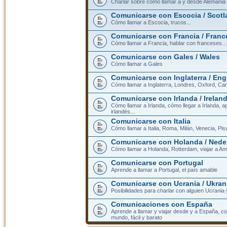
Charlar sobre cómo llamar a y desde Alemania
Comunicarse con Escocia / Scotl
Cómo llamar a Escocia, trucos...
Comunicarse con Francia / Franc
Cómo llamar a Francia, hablar con franceses...
Comunicarse con Gales / Wales
Cómo llamar a Gales
Comunicarse con Inglaterra / En
Cómo llamar a Inglaterra, Londres, Oxford, Cam
Comunicarse con Irlanda / Irelan
Cómo llamar a Irlanda, cómo llegar a Irlanda,
irlandés...
Comunicarse con Italia
Cómo llamar a Italia, Roma, Milán, Venecia, Pis
Comunicarse con Holanda / Nede
Cómo llamar a Holanda, Rotterdam, viajar a Am
Comunicarse con Portugal
Aprende a llamar a Portugal, el país amable
Comunicarse con Ucrania / Ukran
Posibilidades para charlar con alguien Ucrania
Comunicaciones con España
Aprende a llamar y viajar desde y a España, c
mundo, fácil y barato