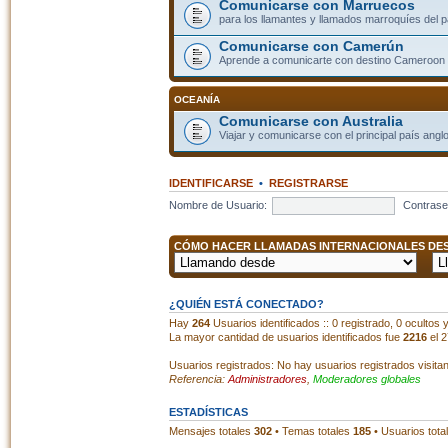
Comunicarse con Marruecos
para los llamantes y llamados marroquíes del p
Comunicarse con Camerún
Aprende a comunicarte con destino Cameroon
OCEANÍA
Comunicarse con Australia
Viajar y comunicarse con el principal país angl
IDENTIFICARSE
•
REGISTRARSE
Nombre de Usuario:
Contrase
CÓMO HACER LLAMADAS INTERNACIONALES DESD
¿QUIÉN ESTÁ CONECTADO?
Hay
264
Usuarios identificados :: 0 registrado, 0 ocultos
La mayor cantidad de usuarios identificados fue
2216
el 2
Usuarios registrados: No hay usuarios registrados visita
Referencia:
Administradores
,
Moderadores globales
ESTADÍSTICAS
Mensajes totales
302
• Temas totales
185
• Usuarios tota