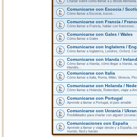
Charlar sobre cómo llamar a y desde Alemania
Comunicarse con Escocia / Scotl
Cómo llamar a Escocia, trucos...
Comunicarse con Francia / Franc
Cómo llamar a Francia, hablar con franceses...
Comunicarse con Gales / Wales
Cómo llamar a Gales
Comunicarse con Inglaterra / En
Cómo llamar a Inglaterra, Londres, Oxford, Cam
Comunicarse con Irlanda / Irelan
Cómo llamar a Irlanda, cómo llegar a Irlanda,
irlandés...
Comunicarse con Italia
Cómo llamar a Italia, Roma, Milán, Venecia, Pis
Comunicarse con Holanda / Nede
Cómo llamar a Holanda, Rotterdam, viajar a Am
Comunicarse con Portugal
Aprende a llamar a Portugal, el país amable
Comunicarse con Ucrania / Ukran
Posibilidades para charlar con alguien Ucrania
Comunicaciones con España
Aprende a llamar y viajar desde y a España, c
mundo, fácil y barato