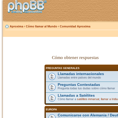
Aproxima
‹
Cómo llamar al Mundo
‹
Comunidad Aproxima
Cómo obtener respuestas
PREGUNTAS GENERALES
Llamadas internacionales
Llamadas entre países del mundo
Preguntas Contestadas
Pregunta todas tus dudas sobre cómo llamar
Llamadas a Satélites
Cómo llamar a
satélites inmarsat
,
llamar a Iridi
EUROPA
Comunicarse con Alemania / Deu