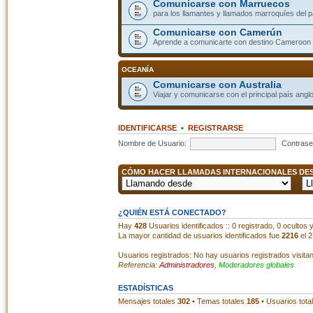
Comunicarse con Marruecos
para los llamantes y llamados marroquíes del p
Comunicarse con Camerún
Aprende a comunicarte con destino Cameroon
OCEANÍA
Comunicarse con Australia
Viajar y comunicarse con el principal país angl
IDENTIFICARSE
•
REGISTRARSE
Nombre de Usuario:
Contrase
CÓMO HACER LLAMADAS INTERNACIONALES DESD
¿QUIÉN ESTÁ CONECTADO?
Hay
428
Usuarios identificados :: 0 registrado, 0 ocultos
La mayor cantidad de usuarios identificados fue
2216
el 2
Usuarios registrados: No hay usuarios registrados visita
Referencia:
Administradores
,
Moderadores globales
ESTADÍSTICAS
Mensajes totales
302
• Temas totales
185
• Usuarios tota