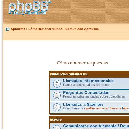
Aproxima
‹
Cómo llamar al Mundo
‹
Comunidad Aproxima
Cómo obtener respuestas
PREGUNTAS GENERALES
Llamadas internacionales
Llamadas entre países del mundo
Preguntas Contestadas
Pregunta todas tus dudas sobre cómo llamar
Llamadas a Satélites
Cómo llamar a
satélites inmarsat
,
llamar a Iridi
EUROPA
Comunicarse con Alemania / Deu