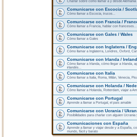
Charlar sobre cómo llamar a y desde Alemania
Comunicarse con Escocia / Scotl
Cómo llamar a Escocia, trucos...
Comunicarse con Francia / Franc
Cómo llamar a Francia, hablar con franceses...
Comunicarse con Gales / Wales
Cómo llamar a Gales
Comunicarse con Inglaterra / En
Cómo llamar a Inglaterra, Londres, Oxford, Cam
Comunicarse con Irlanda / Irelan
Cómo llamar a Irlanda, cómo llegar a Irlanda,
irlandés...
Comunicarse con Italia
Cómo llamar a Italia, Roma, Milán, Venecia, Pis
Comunicarse con Holanda / Nede
Cómo llamar a Holanda, Rotterdam, viajar a Am
Comunicarse con Portugal
Aprende a llamar a Portugal, el país amable
Comunicarse con Ucrania / Ukran
Posibilidades para charlar con alguien Ucrania
Comunicaciones con España
Aprende a llamar y viajar desde y a España, c
mundo, fácil y barato