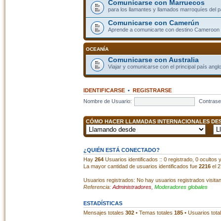
Comunicarse con Marruecos
para los llamantes y llamados marroquíes del p
Comunicarse con Camerún
Aprende a comunicarte con destino Cameroon
OCEANÍA
Comunicarse con Australia
Viajar y comunicarse con el principal país angl
IDENTIFICARSE
•
REGISTRARSE
Nombre de Usuario:
Contrase
CÓMO HACER LLAMADAS INTERNACIONALES DESD
¿QUIÉN ESTÁ CONECTADO?
Hay
264
Usuarios identificados :: 0 registrado, 0 ocultos
La mayor cantidad de usuarios identificados fue
2216
el 2
Usuarios registrados: No hay usuarios registrados visita
Referencia:
Administradores
,
Moderadores globales
ESTADÍSTICAS
Mensajes totales
302
• Temas totales
185
• Usuarios tota