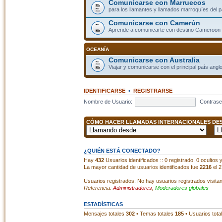
Comunicarse con Marruecos
para los llamantes y llamados marroquíes del p
Comunicarse con Camerún
Aprende a comunicarte con destino Cameroon
OCEANÍA
Comunicarse con Australia
Viajar y comunicarse con el principal país angl
IDENTIFICARSE
•
REGISTRARSE
Nombre de Usuario:
Contrase
CÓMO HACER LLAMADAS INTERNACIONALES DESD
¿QUIÉN ESTÁ CONECTADO?
Hay
432
Usuarios identificados :: 0 registrado, 0 ocultos
La mayor cantidad de usuarios identificados fue
2216
el 2
Usuarios registrados: No hay usuarios registrados visita
Referencia:
Administradores
,
Moderadores globales
ESTADÍSTICAS
Mensajes totales
302
• Temas totales
185
• Usuarios tota