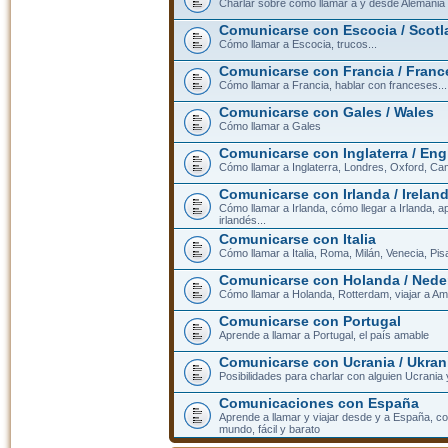
Charlar sobre cómo llamar a y desde Alemania
Comunicarse con Escocia / Scotl
Cómo llamar a Escocia, trucos...
Comunicarse con Francia / Franc
Cómo llamar a Francia, hablar con franceses...
Comunicarse con Gales / Wales
Cómo llamar a Gales
Comunicarse con Inglaterra / En
Cómo llamar a Inglaterra, Londres, Oxford, Cam
Comunicarse con Irlanda / Irelan
Cómo llamar a Irlanda, cómo llegar a Irlanda,
irlandés...
Comunicarse con Italia
Cómo llamar a Italia, Roma, Milán, Venecia, Pis
Comunicarse con Holanda / Nede
Cómo llamar a Holanda, Rotterdam, viajar a Am
Comunicarse con Portugal
Aprende a llamar a Portugal, el país amable
Comunicarse con Ucrania / Ukran
Posibilidades para charlar con alguien Ucrania
Comunicaciones con España
Aprende a llamar y viajar desde y a España, c
mundo, fácil y barato