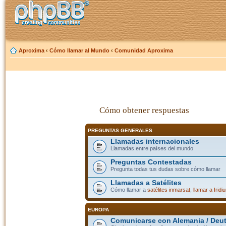
Aproxima
‹
Cómo llamar al Mundo
‹
Comunidad Aproxima
Cómo obtener respuestas
PREGUNTAS GENERALES
Llamadas internacionales
Llamadas entre países del mundo
Preguntas Contestadas
Pregunta todas tus dudas sobre cómo llamar
Llamadas a Satélites
Cómo llamar a
satélites inmarsat
,
llamar a Iridi
EUROPA
Comunicarse con Alemania / Deu