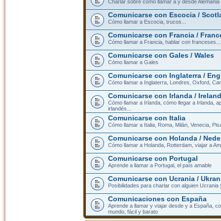
Charlar sobre cómo llamar a y desde Alemania
Comunicarse con Escocia / Scotl
Cómo llamar a Escocia, trucos...
Comunicarse con Francia / Franc
Cómo llamar a Francia, hablar con franceses...
Comunicarse con Gales / Wales
Cómo llamar a Gales
Comunicarse con Inglaterra / En
Cómo llamar a Inglaterra, Londres, Oxford, Cam
Comunicarse con Irlanda / Irelan
Cómo llamar a Irlanda, cómo llegar a Irlanda,
irlandés...
Comunicarse con Italia
Cómo llamar a Italia, Roma, Milán, Venecia, Pis
Comunicarse con Holanda / Nede
Cómo llamar a Holanda, Rotterdam, viajar a Am
Comunicarse con Portugal
Aprende a llamar a Portugal, el país amable
Comunicarse con Ucrania / Ukran
Posibilidades para charlar con alguien Ucrania
Comunicaciones con España
Aprende a llamar y viajar desde y a España, c
mundo, fácil y barato