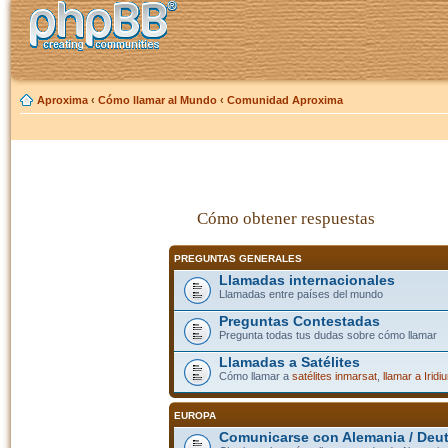
Aproxima
‹
Cómo llamar al Mundo
‹
Comunidad Aproxima
Cómo obtener respuestas
PREGUNTAS GENERALES
Llamadas internacionales
Llamadas entre países del mundo
Preguntas Contestadas
Pregunta todas tus dudas sobre cómo llamar
Llamadas a Satélites
Cómo llamar a
satélites inmarsat
,
llamar a Iridi
EUROPA
Comunicarse con Alemania / Deu