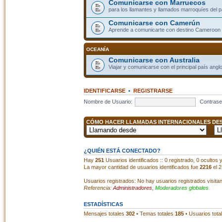
Comunicarse con Marruecos
para los llamantes y llamados marroquíes del p
Comunicarse con Camerún
Aprende a comunicarte con destino Cameroon
OCEANÍA
Comunicarse con Australia
Viajar y comunicarse con el principal país angl
IDENTIFICARSE
•
REGISTRARSE
Nombre de Usuario:
Contrase
CÓMO HACER LLAMADAS INTERNACIONALES DESD
¿QUIÉN ESTÁ CONECTADO?
Hay
251
Usuarios identificados :: 0 registrado, 0 ocultos
La mayor cantidad de usuarios identificados fue
2216
el 2
Usuarios registrados: No hay usuarios registrados visita
Referencia:
Administradores
,
Moderadores globales
ESTADÍSTICAS
Mensajes totales
302
• Temas totales
185
• Usuarios tota