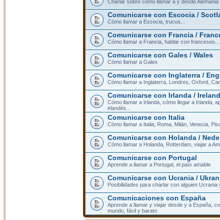
Charlar sobre cómo llamar a y desde Alemania
Comunicarse con Escocia / Scotl
Cómo llamar a Escocia, trucos...
Comunicarse con Francia / Franc
Cómo llamar a Francia, hablar con franceses...
Comunicarse con Gales / Wales
Cómo llamar a Gales
Comunicarse con Inglaterra / En
Cómo llamar a Inglaterra, Londres, Oxford, Cam
Comunicarse con Irlanda / Irelan
Cómo llamar a Irlanda, cómo llegar a Irlanda,
irlandés...
Comunicarse con Italia
Cómo llamar a Italia, Roma, Milán, Venecia, Pis
Comunicarse con Holanda / Nede
Cómo llamar a Holanda, Rotterdam, viajar a Am
Comunicarse con Portugal
Aprende a llamar a Portugal, el país amable
Comunicarse con Ucrania / Ukran
Posibilidades para charlar con alguien Ucrania
Comunicaciones con España
Aprende a llamar y viajar desde y a España, c
mundo, fácil y barato