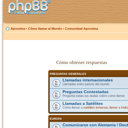
Aproxima
‹
Cómo llamar al Mundo
‹
Comunidad Aproxima
Cómo obtener respuestas
PREGUNTAS GENERALES
Llamadas internacionales
Llamadas entre países del mundo
Preguntas Contestadas
Pregunta todas tus dudas sobre cómo llamar
Llamadas a Satélites
Cómo llamar a
satélites inmarsat
,
llamar a Iridi
EUROPA
Comunicarse con Alemania / Deu