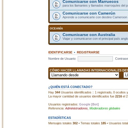
Comunicarse con Marruecos
para los llamantes y llamados marroquíes del p
Comunicarse con Camerún
Aprende a comunicarte con destino Cameroon
OCEANÍA
Comunicarse con Australia
Viajar y comunicarse con el principal país angl
IDENTIFICARSE
•
REGISTRARSE
Nombre de Usuario:
Contrase
CÓMO HACER LLAMADAS INTERNACIONALES DESD
¿QUIÉN ESTÁ CONECTADO?
Hay
344
Usuarios identificados :: 1 registrado, 0 ocultos
La mayor cantidad de usuarios identificados fue
2216
el 2
Usuarios registrados:
Google [Bot]
Referencia:
Administradores
,
Moderadores globales
ESTADÍSTICAS
Mensajes totales
302
• Temas totales
185
• Usuarios tota