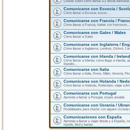
Charlar sobre cómo llamar a y desde Alemania
Comunicarse con Escocia / Scotl
Cómo llamar a Escocia, trucos...
Comunicarse con Francia / Franc
Cómo llamar a Francia, hablar con franceses...
Comunicarse con Gales / Wales
Cómo llamar a Gales
Comunicarse con Inglaterra / En
Cómo llamar a Inglaterra, Londres, Oxford, Cam
Comunicarse con Irlanda / Irelan
Cómo llamar a Irlanda, cómo llegar a Irlanda,
irlandés...
Comunicarse con Italia
Cómo llamar a Italia, Roma, Milán, Venecia, Pis
Comunicarse con Holanda / Nede
Cómo llamar a Holanda, Rotterdam, viajar a Am
Comunicarse con Portugal
Aprende a llamar a Portugal, el país amable
Comunicarse con Ucrania / Ukran
Posibilidades para charlar con alguien Ucrania
Comunicaciones con España
Aprende a llamar y viajar desde y a España, c
mundo, fácil y barato