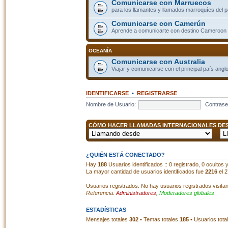
Comunicarse con Marruecos
para los llamantes y llamados marroquíes del p
Comunicarse con Camerún
Aprende a comunicarte con destino Cameroon
OCEANÍA
Comunicarse con Australia
Viajar y comunicarse con el principal país angl
IDENTIFICARSE
•
REGISTRARSE
Nombre de Usuario:
Contrase
CÓMO HACER LLAMADAS INTERNACIONALES DESD
¿QUIÉN ESTÁ CONECTADO?
Hay
188
Usuarios identificados :: 0 registrado, 0 ocultos
La mayor cantidad de usuarios identificados fue
2216
el 2
Usuarios registrados: No hay usuarios registrados visita
Referencia:
Administradores
,
Moderadores globales
ESTADÍSTICAS
Mensajes totales
302
• Temas totales
185
• Usuarios tota