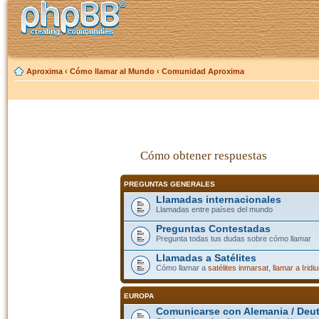
Aproxima
‹
Cómo llamar al Mundo
‹
Comunidad Aproxima
Cómo obtener respuestas
PREGUNTAS GENERALES
Llamadas internacionales
Llamadas entre países del mundo
Preguntas Contestadas
Pregunta todas tus dudas sobre cómo llamar
Llamadas a Satélites
Cómo llamar a
satélites inmarsat
,
llamar a Iridi
EUROPA
Comunicarse con Alemania / Deu