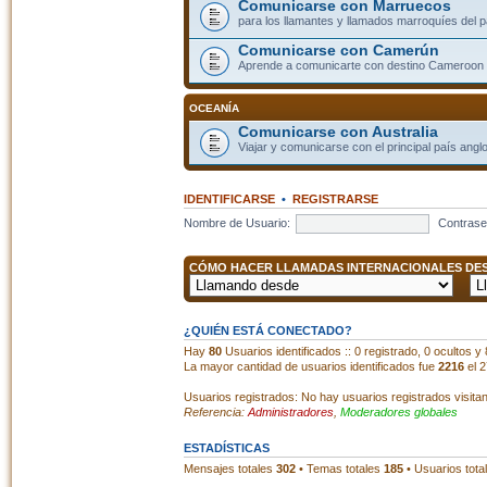
Comunicarse con Marruecos
para los llamantes y llamados marroquíes del p
Comunicarse con Camerún
Aprende a comunicarte con destino Cameroon
OCEANÍA
Comunicarse con Australia
Viajar y comunicarse con el principal país angl
IDENTIFICARSE
•
REGISTRARSE
Nombre de Usuario:
Contrase
CÓMO HACER LLAMADAS INTERNACIONALES DESD
¿QUIÉN ESTÁ CONECTADO?
Hay
80
Usuarios identificados :: 0 registrado, 0 ocultos y
La mayor cantidad de usuarios identificados fue
2216
el 2
Usuarios registrados: No hay usuarios registrados visita
Referencia:
Administradores
,
Moderadores globales
ESTADÍSTICAS
Mensajes totales
302
• Temas totales
185
• Usuarios tota