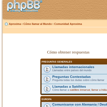
Aproxima
‹
Cómo llamar al Mundo
‹
Comunidad Aproxima
Cómo obtener respuestas
PREGUNTAS GENERALES
Llamadas internacionales
Llamadas entre países del mundo
Preguntas Contestadas
Pregunta todas tus dudas sobre cómo llamar
Llamadas a Satélites
Cómo llamar a
satélites inmarsat
,
llamar a Iridi
EUROPA
Comunicarse con Alemania / Deu