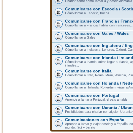
Charlar sobre cómo llamar a y desde Alemania
Comunicarse con Escocia / Scotl
Cómo llamar a Escocia, trucos...
Comunicarse con Francia / Franc
Cómo llamar a Francia, hablar con franceses...
Comunicarse con Gales / Wales
Cómo llamar a Gales
Comunicarse con Inglaterra / En
Cómo llamar a Inglaterra, Londres, Oxford, Cam
Comunicarse con Irlanda / Irelan
Cómo llamar a Irlanda, cómo llegar a Irlanda,
irlandés...
Comunicarse con Italia
Cómo llamar a Italia, Roma, Milán, Venecia, Pis
Comunicarse con Holanda / Nede
Cómo llamar a Holanda, Rotterdam, viajar a Am
Comunicarse con Portugal
Aprende a llamar a Portugal, el país amable
Comunicarse con Ucrania / Ukran
Posibilidades para charlar con alguien Ucrania
Comunicaciones con España
Aprende a llamar y viajar desde y a España, c
mundo, fácil y barato