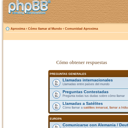
Aproxima
‹
Cómo llamar al Mundo
‹
Comunidad Aproxima
Cómo obtener respuestas
PREGUNTAS GENERALES
Llamadas internacionales
Llamadas entre países del mundo
Preguntas Contestadas
Pregunta todas tus dudas sobre cómo llamar
Llamadas a Satélites
Cómo llamar a
satélites inmarsat
,
llamar a Iridi
EUROPA
Comunicarse con Alemania / Deu