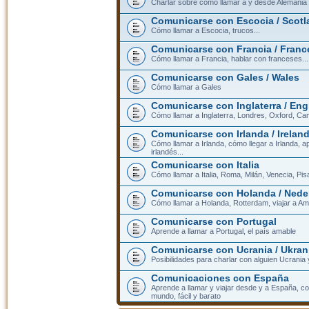
Charlar sobre cómo llamar a y desde Alemania
Comunicarse con Escocia / Scotl
Cómo llamar a Escocia, trucos...
Comunicarse con Francia / Franc
Cómo llamar a Francia, hablar con franceses...
Comunicarse con Gales / Wales
Cómo llamar a Gales
Comunicarse con Inglaterra / En
Cómo llamar a Inglaterra, Londres, Oxford, Cam
Comunicarse con Irlanda / Irelan
Cómo llamar a Irlanda, cómo llegar a Irlanda,
irlandés...
Comunicarse con Italia
Cómo llamar a Italia, Roma, Milán, Venecia, Pis
Comunicarse con Holanda / Nede
Cómo llamar a Holanda, Rotterdam, viajar a Am
Comunicarse con Portugal
Aprende a llamar a Portugal, el país amable
Comunicarse con Ucrania / Ukran
Posibilidades para charlar con alguien Ucrania
Comunicaciones con España
Aprende a llamar y viajar desde y a España, c
mundo, fácil y barato