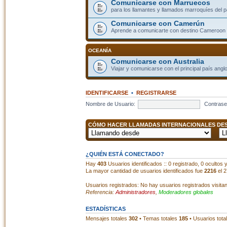
Comunicarse con Marruecos
para los llamantes y llamados marroquíes del p
Comunicarse con Camerún
Aprende a comunicarte con destino Cameroon
OCEANÍA
Comunicarse con Australia
Viajar y comunicarse con el principal país angl
IDENTIFICARSE
•
REGISTRARSE
Nombre de Usuario:
Contrase
CÓMO HACER LLAMADAS INTERNACIONALES DESD
¿QUIÉN ESTÁ CONECTADO?
Hay
403
Usuarios identificados :: 0 registrado, 0 ocultos
La mayor cantidad de usuarios identificados fue
2216
el 2
Usuarios registrados: No hay usuarios registrados visita
Referencia:
Administradores
,
Moderadores globales
ESTADÍSTICAS
Mensajes totales
302
• Temas totales
185
• Usuarios tota