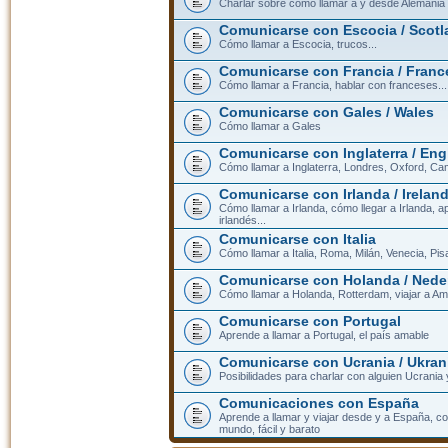
Charlar sobre cómo llamar a y desde Alemania
Comunicarse con Escocia / Scotl
Cómo llamar a Escocia, trucos...
Comunicarse con Francia / Franc
Cómo llamar a Francia, hablar con franceses...
Comunicarse con Gales / Wales
Cómo llamar a Gales
Comunicarse con Inglaterra / En
Cómo llamar a Inglaterra, Londres, Oxford, Cam
Comunicarse con Irlanda / Irelan
Cómo llamar a Irlanda, cómo llegar a Irlanda,
irlandés...
Comunicarse con Italia
Cómo llamar a Italia, Roma, Milán, Venecia, Pis
Comunicarse con Holanda / Nede
Cómo llamar a Holanda, Rotterdam, viajar a Am
Comunicarse con Portugal
Aprende a llamar a Portugal, el país amable
Comunicarse con Ucrania / Ukran
Posibilidades para charlar con alguien Ucrania
Comunicaciones con España
Aprende a llamar y viajar desde y a España, c
mundo, fácil y barato