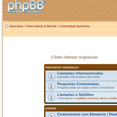
Aproxima
‹
Cómo llamar al Mundo
‹
Comunidad Aproxima
Cómo obtener respuestas
PREGUNTAS GENERALES
Llamadas internacionales
Llamadas entre países del mundo
Preguntas Contestadas
Pregunta todas tus dudas sobre cómo llamar
Llamadas a Satélites
Cómo llamar a
satélites inmarsat
,
llamar a Iridi
EUROPA
Comunicarse con Alemania / Deu