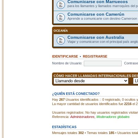
Comunicarse con Marruecos
para los llamantes y llamados marroquíes del p
Comunicarse con Camerún
Aprende a comunicarte con destino Cameroon
OCEANÍA
Comunicarse con Australia
Viajar y comunicarse con el principal país angl
IDENTIFICARSE
•
REGISTRARSE
Nombre de Usuario:
Contrase
CÓMO HACER LLAMADAS INTERNACIONALES DESD
¿QUIÉN ESTÁ CONECTADO?
Hay
267
Usuarios identificados :: 0 registrado, 0 ocultos
La mayor cantidad de usuarios identificados fue
2216
el 2
Usuarios registrados: No hay usuarios registrados visita
Referencia:
Administradores
,
Moderadores globales
ESTADÍSTICAS
Mensajes totales
302
• Temas totales
185
• Usuarios tota