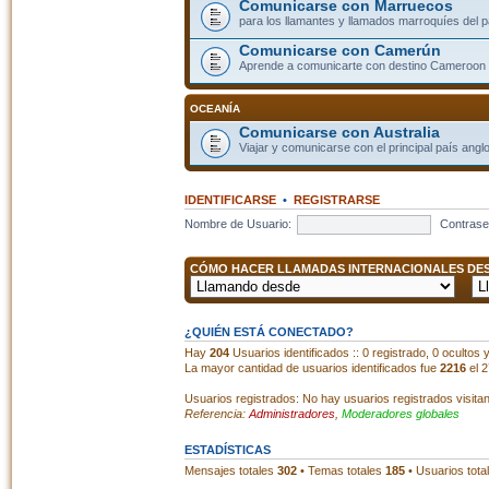
Comunicarse con Marruecos
para los llamantes y llamados marroquíes del p
Comunicarse con Camerún
Aprende a comunicarte con destino Cameroon
OCEANÍA
Comunicarse con Australia
Viajar y comunicarse con el principal país angl
IDENTIFICARSE
•
REGISTRARSE
Nombre de Usuario:
Contrase
CÓMO HACER LLAMADAS INTERNACIONALES DESD
¿QUIÉN ESTÁ CONECTADO?
Hay
204
Usuarios identificados :: 0 registrado, 0 ocultos
La mayor cantidad de usuarios identificados fue
2216
el 2
Usuarios registrados: No hay usuarios registrados visita
Referencia:
Administradores
,
Moderadores globales
ESTADÍSTICAS
Mensajes totales
302
• Temas totales
185
• Usuarios tota