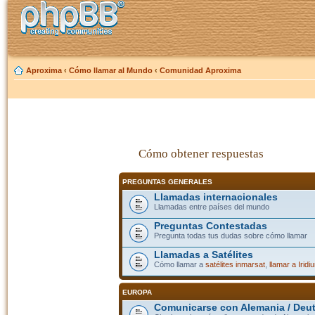
Aproxima
‹
Cómo llamar al Mundo
‹
Comunidad Aproxima
Cómo obtener respuestas
PREGUNTAS GENERALES
Llamadas internacionales
Llamadas entre países del mundo
Preguntas Contestadas
Pregunta todas tus dudas sobre cómo llamar
Llamadas a Satélites
Cómo llamar a
satélites inmarsat
,
llamar a Iridi
EUROPA
Comunicarse con Alemania / Deu