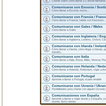
Charlar sobre cómo llamar a y desde Alemania
Comunicarse con Escocia / Scotl
Cómo llamar a Escocia, trucos...
Comunicarse con Francia / Franc
Cómo llamar a Francia, hablar con franceses...
Comunicarse con Gales / Wales
Cómo llamar a Gales
Comunicarse con Inglaterra / En
Cómo llamar a Inglaterra, Londres, Oxford, Cam
Comunicarse con Irlanda / Irelan
Cómo llamar a Irlanda, cómo llegar a Irlanda,
irlandés...
Comunicarse con Italia
Cómo llamar a Italia, Roma, Milán, Venecia, Pis
Comunicarse con Holanda / Nede
Cómo llamar a Holanda, Rotterdam, viajar a Am
Comunicarse con Portugal
Aprende a llamar a Portugal, el país amable
Comunicarse con Ucrania / Ukran
Posibilidades para charlar con alguien Ucrania
Comunicaciones con España
Aprende a llamar y viajar desde y a España, c
mundo, fácil y barato