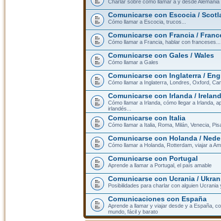
Charlar sobre cómo llamar a y desde Alemania
Comunicarse con Escocia / Scotl
Cómo llamar a Escocia, trucos...
Comunicarse con Francia / Franc
Cómo llamar a Francia, hablar con franceses...
Comunicarse con Gales / Wales
Cómo llamar a Gales
Comunicarse con Inglaterra / En
Cómo llamar a Inglaterra, Londres, Oxford, Cam
Comunicarse con Irlanda / Irelan
Cómo llamar a Irlanda, cómo llegar a Irlanda,
irlandés...
Comunicarse con Italia
Cómo llamar a Italia, Roma, Milán, Venecia, Pis
Comunicarse con Holanda / Nede
Cómo llamar a Holanda, Rotterdam, viajar a Am
Comunicarse con Portugal
Aprende a llamar a Portugal, el país amable
Comunicarse con Ucrania / Ukran
Posibilidades para charlar con alguien Ucrania
Comunicaciones con España
Aprende a llamar y viajar desde y a España, c
mundo, fácil y barato