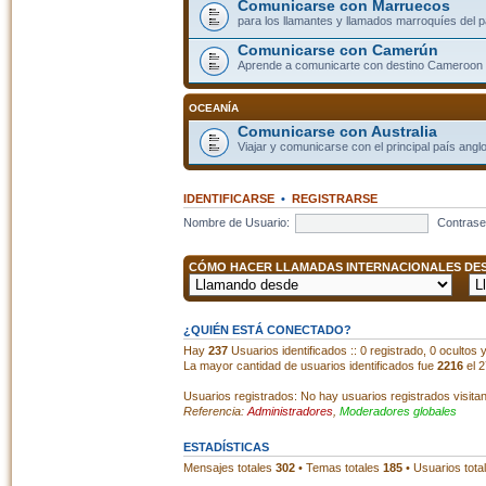
Comunicarse con Marruecos
para los llamantes y llamados marroquíes del p
Comunicarse con Camerún
Aprende a comunicarte con destino Cameroon
OCEANÍA
Comunicarse con Australia
Viajar y comunicarse con el principal país angl
IDENTIFICARSE
•
REGISTRARSE
Nombre de Usuario:
Contrase
CÓMO HACER LLAMADAS INTERNACIONALES DESD
¿QUIÉN ESTÁ CONECTADO?
Hay
237
Usuarios identificados :: 0 registrado, 0 ocultos
La mayor cantidad de usuarios identificados fue
2216
el 2
Usuarios registrados: No hay usuarios registrados visita
Referencia:
Administradores
,
Moderadores globales
ESTADÍSTICAS
Mensajes totales
302
• Temas totales
185
• Usuarios tota