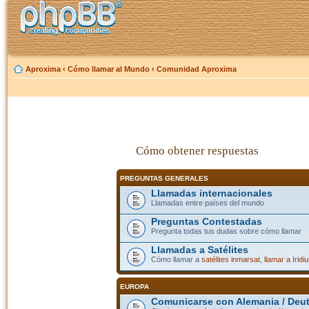
Aproxima
‹
Cómo llamar al Mundo
‹
Comunidad Aproxima
Cómo obtener respuestas
PREGUNTAS GENERALES
Llamadas internacionales
Llamadas entre países del mundo
Preguntas Contestadas
Pregunta todas tus dudas sobre cómo llamar
Llamadas a Satélites
Cómo llamar a
satélites inmarsat
,
llamar a Iridi
EUROPA
Comunicarse con Alemania / Deu