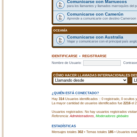
Comunicarse con Marruecos
para los llamantes y llamados marroquíes del p
Comunicarse con Camerún
Aprende a comunicarte con destino Cameroon
OCEANÍA
Comunicarse con Australia
Viajar y comunicarse con el principal país angl
IDENTIFICARSE
•
REGISTRARSE
Nombre de Usuario:
Contrase
CÓMO HACER LLAMADAS INTERNACIONALES DESD
¿QUIÉN ESTÁ CONECTADO?
Hay
314
Usuarios identificados :: 0 registrado, 0 ocultos
La mayor cantidad de usuarios identificados fue
2216
el 2
Usuarios registrados: No hay usuarios registrados visita
Referencia:
Administradores
,
Moderadores globales
ESTADÍSTICAS
Mensajes totales
302
• Temas totales
185
• Usuarios tota