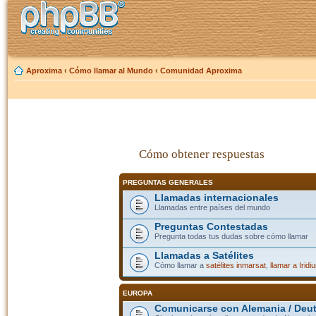
Aproxima
‹
Cómo llamar al Mundo
‹
Comunidad Aproxima
Cómo obtener respuestas
PREGUNTAS GENERALES
Llamadas internacionales
Llamadas entre países del mundo
Preguntas Contestadas
Pregunta todas tus dudas sobre cómo llamar
Llamadas a Satélites
Cómo llamar a
satélites inmarsat
,
llamar a Iridi
EUROPA
Comunicarse con Alemania / Deu