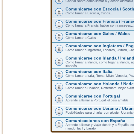
Charlar sobre cómo llamar a y desde Alemania
Comunicarse con Escocia / Scotl
Cómo llamar a Escocia, trucos...
Comunicarse con Francia / Franc
Cómo llamar a Francia, hablar con franceses...
Comunicarse con Gales / Wales
Cómo llamar a Gales
Comunicarse con Inglaterra / En
Cómo llamar a Inglaterra, Londres, Oxford, Cam
Comunicarse con Irlanda / Irelan
Cómo llamar a Irlanda, cómo llegar a Irlanda,
irlandés...
Comunicarse con Italia
Cómo llamar a Italia, Roma, Milán, Venecia, Pis
Comunicarse con Holanda / Nede
Cómo llamar a Holanda, Rotterdam, viajar a Am
Comunicarse con Portugal
Aprende a llamar a Portugal, el país amable
Comunicarse con Ucrania / Ukran
Posibilidades para charlar con alguien Ucrania
Comunicaciones con España
Aprende a llamar y viajar desde y a España, c
mundo, fácil y barato