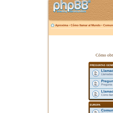
Aproxima
‹
Cómo llamar al Mundo
‹
Comuni
Cómo obt
PREGUNTAS GEN
Llamad
Llamadas
Pregun
Pregunta 
Llamad
Cómo lla
EUROPA
Comuni