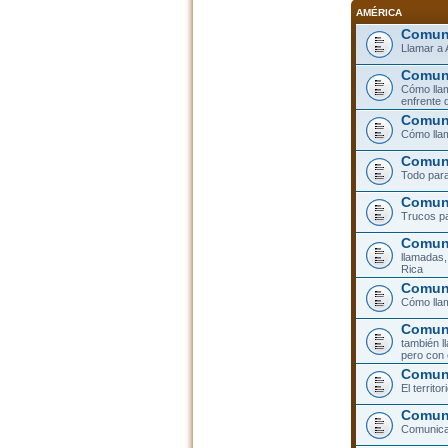
AMÉRICA
Comuni
Llamar a 
Comuni
Cómo llam
enfrente 
Comuni
Cómo llam
Comuni
Todo para
Comuni
Trucos pa
Comuni
llamadas,
Rica
Comuni
Cómo llam
Comuni
también l
pero con 
Comun
El territ
Comuni
Comunicar