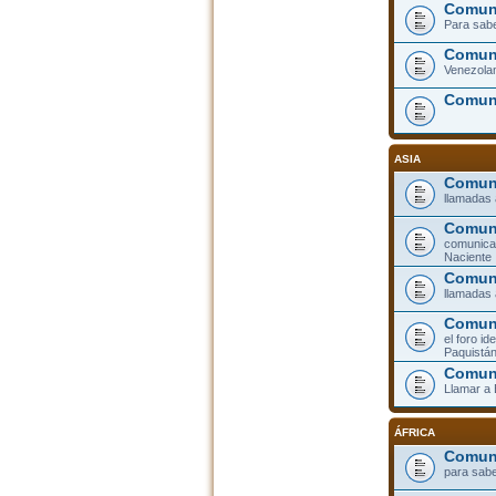
Comuni
Para sabe
Comuni
Venezolan
Comun
ASIA
Comuni
llamadas 
Comun
comunicar
Naciente
Comuni
llamadas 
Comuni
el foro id
Paquistá
Comun
Llamar a
ÁFRICA
Comuni
para sabe