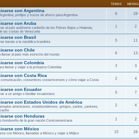
TEMAS
MENSA
carse con Argentina
6
28
Argentina, prefijos y trucos de ahorro para Argentina
carse con Aruba
1
2
ar al país autónomo caribeño de los Países Bajos u Holanda,
de las costas de Venezuela
carse con Brasil
5
11
ar barato a la república brasileira
carse con Chile
6
13
 llamar al país más estrecho del mundo
carse con Colombia
3
3
ra llamar y viajar a la próspera Colombia
carse con Costa Rica
2
4
 comunicación, costumbres costarricenses y cómo viajar a Costa
carse con Ecuador
5
7
ar a un amigo o familiar ecuatoriano
carse con Estados Unidos de América
2
4
lamados americanos, estadounidenses, gringos, yankis, yankees,
cariño
icarse con Honduras
1
2
orio hondureño de la gran nación Centroamericana
carse con México
15
28
se con México, llamadas a México y viajar a Méjico