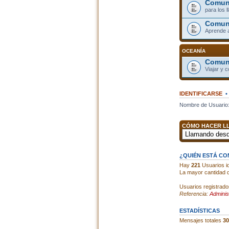
Comuni
para los 
Comun
Aprende 
OCEANÍA
Comuni
Viajar y 
IDENTIFICARSE
Nombre de Usuario
CÓMO HACER LL
¿QUIÉN ESTÁ C
Hay
221
Usuarios id
La mayor cantidad d
Usuarios registrad
Referencia:
Adminis
ESTADÍSTICAS
Mensajes totales
30