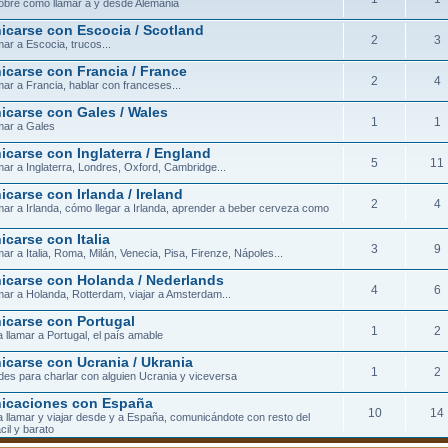
obre cómo llamar a y desde Alemania
carse con Escocia / Scotland
2
3
ar a Escocia, trucos...
carse con Francia / France
2
4
ar a Francia, hablar con franceses...
carse con Gales / Wales
1
1
mar a Gales
carse con Inglaterra / England
5
11
ar a Inglaterra, Londres, Oxford, Cambridge...
carse con Irlanda / Ireland
2
4
ar a Irlanda, cómo llegar a Irlanda, aprender a beber cerveza como
carse con Italia
3
9
ar a Italia, Roma, Milán, Venecia, Pisa, Firenze, Nápoles...
carse con Holanda / Nederlands
4
6
ar a Holanda, Rotterdam, viajar a Amsterdam...
carse con Portugal
1
2
 llamar a Portugal, el país amable
carse con Ucrania / Ukrania
1
2
ades para charlar con alguien Ucrania y viceversa
icaciones con España
10
14
 llamar y viajar desde y a España, comunicándote con resto del
cil y barato