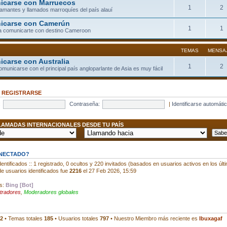
carse con Marruecos
1
2
llamantes y llamados marroquíes del país alauí
icarse con Camerún
1
1
a comunicarte con destino Cameroon
TEMAS
MENSA
carse con Australia
1
2
comunicarse con el principal país angloparlante de Asia es muy fácil
•
REGISTRARSE
:
Contraseña:
|
Identificarse automáti
AMADAS INTERNACIONALES DESDE TU PAÍS
ONECTADO?
entificados :: 1 registrado, 0 ocultos y 220 invitados (basados en usuarios activos en los últ
e usuarios identificados fue
2216
el 27 Feb 2026, 15:59
os:
Bing [Bot]
tradores
,
Moderadores globales
2
• Temas totales
185
• Usuarios totales
797
• Nuestro Miembro más reciente es
Ibuxagaf