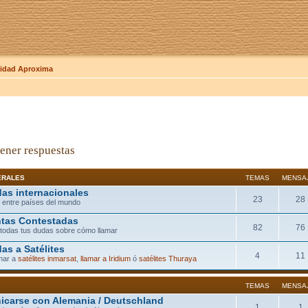
dad Aproxima
ener respuestas
ERALES
TEMAS
MENSA
as internacionales
23
28
 entre países del mundo
tas Contestadas
82
76
todas tus dudas sobre cómo llamar
as a Satélites
4
11
mar a
satélites inmarsat
,
llamar a Iridium
ó
satélites Thuraya
TEMAS
MENSA
carse con Alemania / Deutschland
1
1