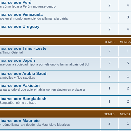
carse con Perú
2
4
r cómo llegar a Perú y moverse dentro
carse con Venezuela
2
3
os en el mundo aprendiendo a llamar a la patria
icarse con Uruguay
2
4
TEMAS
MENSA
carse con Timor-Leste
2
1
a Timor Oriental
icarse con Japón
2
5
se con la sociedad nipona por teléfono, o llamar al país del Sol
carse con Arabia Saudí
2
1
a móviles y fijos sauditas
carse con Pakistán
1
2
eal para todo el que quiere hablar con en alguien en o viajar a
n
icarse con Bangladesh
1
2
 Bangladés, cómo se hace
TEMAS
MENSA
carse con Mauricio
2
1
r cómo llamar a y desde Isla Mauricio o Mauritius